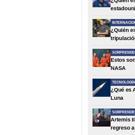
¿Quién es
estadouni
INTERNACIO
¿Quién es
tripulació
SORPRENDE
Estos son
NASA
TECNOLOGÍ
¿Qué es A
Luna
SORPRENDE
Artemis I
regreso a 