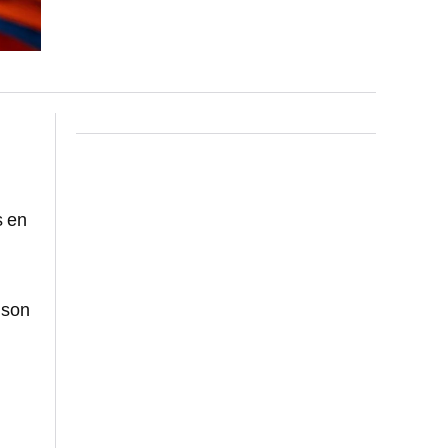
s en
nson
o