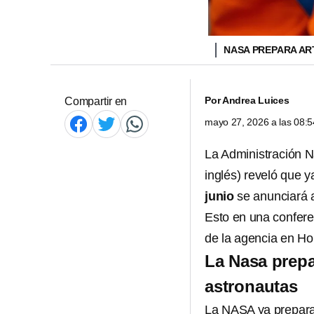
NASA PREPARA ART
Por
Andrea Luices
Compartir en
mayo 27, 2026 a las 08:
La Administración N
inglés) reveló que 
junio
se anunciará a
Esto en una confer
de la agencia en Ho
La Nasa prepa
astronautas
La NASA ya prepara 