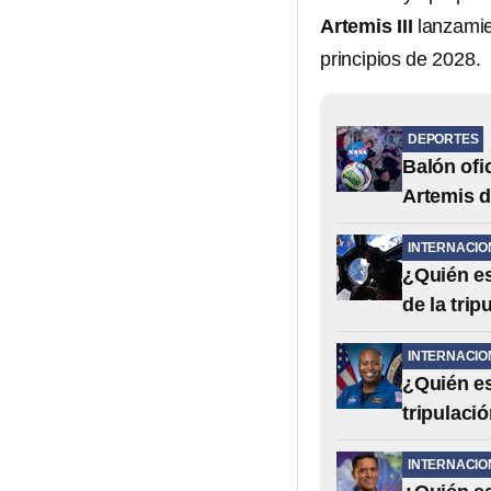
Artemis III
lanzamie
principios de 2028.
DEPORTES
Balón ofi
Artemis 
INTERNACIO
¿Quién es
de la trip
INTERNACIO
¿Quién es
tripulació
INTERNACIO