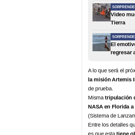
SORPRENDE
Video mue
Tierra
SORPRENDE
El emotiv
regresar a
A lo que será el pr
la misión Artemis II
de prueba.
Misma
tripulación 
NASA en Florida a 
(Sistema de Lanzam
Entre los detalles 
es que esta
tiene o