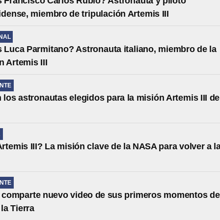
 Francisco Carlos Rubio? Astronauta y piloto
dense, miembro de tripulación Artemis III
NAL
 Luca Parmitano? Astronauta italiano, miembro de la
n Artemis III
NTE
 los astronautas elegidos para la misión Artemis III de
A
rtemis III? La misión clave de la NASA para volver a l
NTE
I comparte nuevo video de sus primeros momentos de
la Tierra