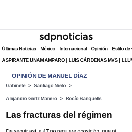
Últimas Noticias
México
Internacional
Opinión
Estilo de
ASPIRANTE UNAM AMPARO
LUIS CÁRDENAS MVS
LLU
OPINIÓN DE MANUEL DÍAZ
Gabinete
Santiago Nieto
Alejandro Gertz Manero
Rocío Banquells
Las fracturas del régimen
De seguir así la 4T no requiere oposición, que ni