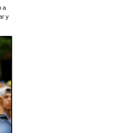
ó a
ar y