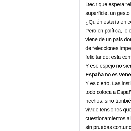
Decir que espera “
superficie, un gest
¿Quién estaría en c
Pero en política, l
viene de un país do
de “elecciones imp
felicitando: está c
Y ese espejo no sie
España
no es
Vene
Y es cierto. Las inst
todo coloca a España
hechos, sino tambié
vivido tensiones que
cuestionamientos al 
sin pruebas contund