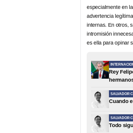
especialmente en l
advertencia legítim
internas. En otros, 
intromisión innecesa
es ella para opinar
INTERNACIO
Rey Felip
hermano
SALVADOR C
Cuando el
SALVADOR C
Todo sigu