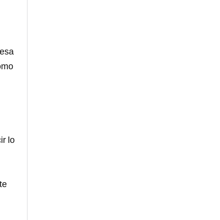
 esa
como
r lo
te