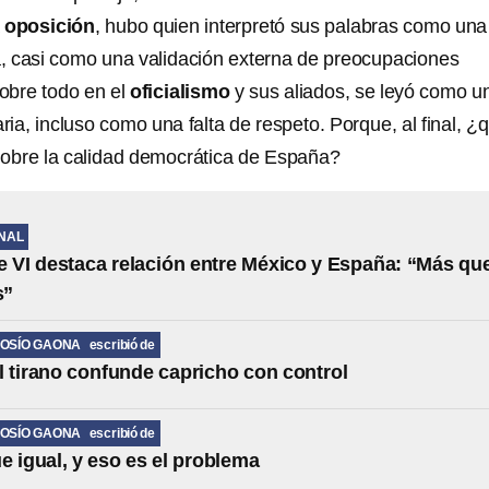
a
oposición
, hubo quien interpretó sus palabras como una
a, casi como una validación externa de preocupaciones
sobre todo en el
oficialismo
y sus aliados, se leyó como u
ria, incluso como una falta de respeto. Porque, al final, ¿
 sobre la calidad democrática de España?
NAL
e VI destaca relación entre México y España: “Más qu
s”
OSÍO GAONA
escribió de
 tirano confunde capricho con control
OSÍO GAONA
escribió de
e igual, y eso es el problema