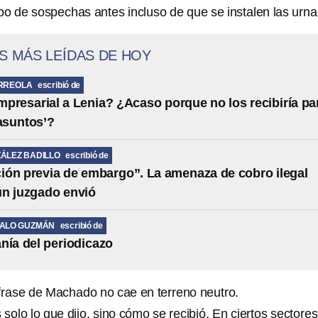
po de sospechas antes incluso de que se instalen las urna
S MÁS LEÍDAS DE HOY
RREOLA
escribió de
presarial a Lenia? ¿Acaso porque no los recibiría pa
 asuntos’?
ÁLEZ BADILLO
escribió de
ción previa de embargo”. La amenaza de cobro ilegal
ún juzgado envió
MALO GUZMÁN
escribió de
nía del periodicazo
 frase de Machado no cae en terreno neutro.
 solo lo que dijo, sino cómo se recibió. En ciertos sectores