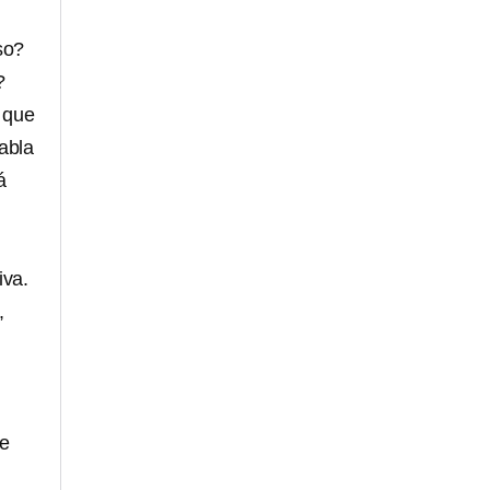
so?
?
n que
abla
á
iva.
,
de