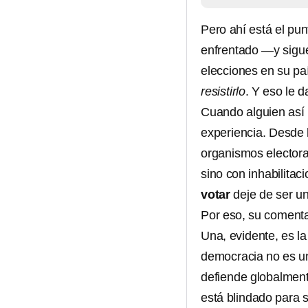
Pero ahí está el pun
enfrentado —y sigu
elecciones en su paí
resistirlo
. Y eso le 
Cuando alguien así
experiencia. Desde
organismos electora
sino con inhabilitac
votar
deje de ser un
Por eso, su comenta
Una, evidente, es l
democracia no es un
defiende globalment
está blindado para s