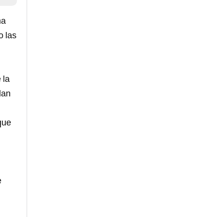
ha
o las
 la
lan
que
e