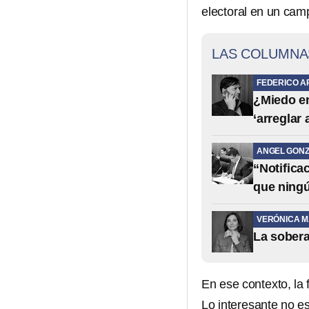
electoral en un cam
LAS COLUMNA
FEDERICO A
¿Miedo em
‘arreglar
ANGEL GONZ
“Notifica
que ning
VERÓNICA 
La sobera
En ese contexto, la
Lo interesante no es