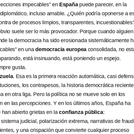
elecciones impecables” en
España
puede parecer, en la
o diplomático, incluso amable. ¿Quién podría oponerse a e
ontra de procesos limpios, transparentes, incuestionables
o obvio suele ser lo más provocador. Porque cuando alguie
nde la democracia ha sido erosionada sistemáticamente h
ecables” en una
democracia europea
consolidada, no est
omparando, está insinuando, está poniendo un espejo.
mpre gusta.
zuela
. Esa es la primera reacción automática, casi defens
ituciones, los contrapesos, la historia democrática reciente
 en otra liga. Pero la política no se mueve solo en los
n en las
percepciones
. Y en los últimos años, España ha
 han abierto grietas en la
confianza pública
:
sistema judicial, polarización extrema, narrativas de frau
entes, y una crispación que convierte cualquier proceso