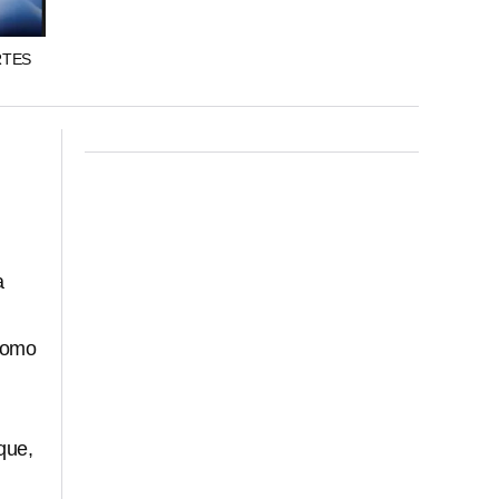
RTES
a
 como
que,