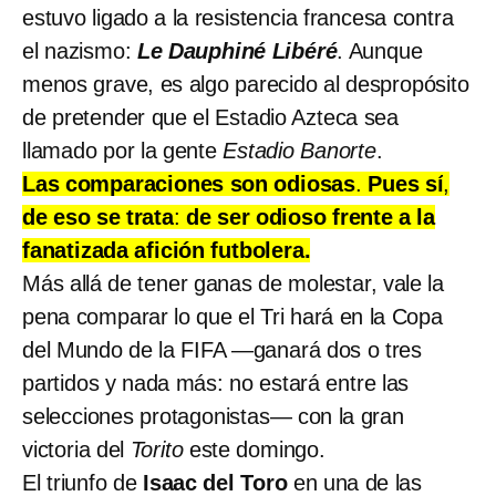
estuvo ligado a la resistencia francesa contra
el nazismo:
Le Dauphiné Libéré
. Aunque
menos grave, es algo parecido al despropósito
de pretender que el Estadio Azteca sea
llamado por la gente
Estadio Banorte
.
Las comparaciones son odiosas
.
Pues sí
,
de eso se trata
:
de ser odioso frente a la
fanatizada afición futbolera.
Más allá de tener ganas de molestar, vale la
pena comparar lo que el Tri hará en la Copa
del Mundo de la FIFA —ganará dos o tres
partidos y nada más: no estará entre las
selecciones protagonistas— con la gran
victoria del
Torito
este domingo.
El triunfo de
Isaac del Toro
en una de las