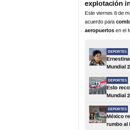
explotación in
Este viernes 8 de m
acuerdo para
comba
aeropuertos
en el 
DEPORTES
Ernestina
Mundial 
DEPORTES
Esto reco
Mundial 
DEPORTES
México re
rumbo al 