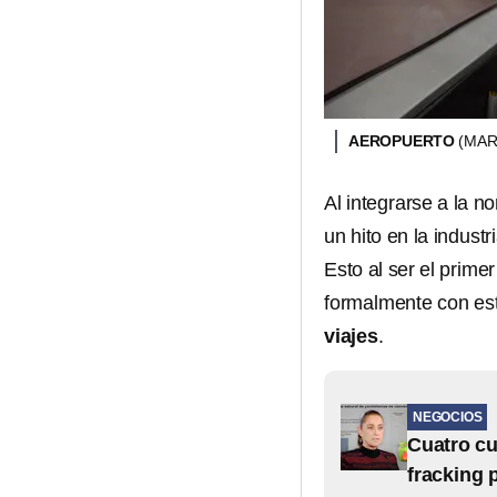
AEROPUERTO
(MAR
Al integrarse a la n
un hito en la industr
Esto al ser el prim
formalmente con est
viajes
.
NEGOCIOS
Cuatro cu
fracking