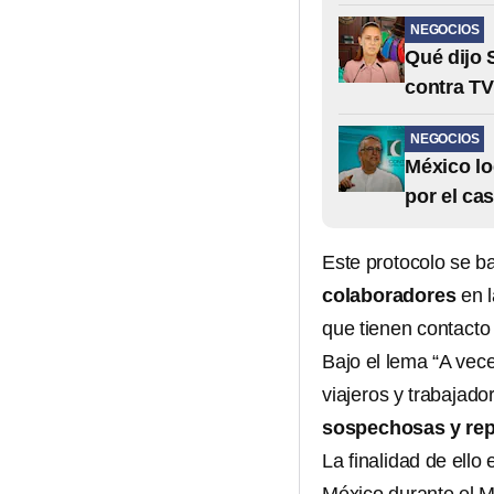
NEGOCIOS
Qué dijo 
contra TV
NEGOCIOS
México lo
por el ca
Este protocolo se b
colaboradores
en l
que tienen contacto 
Bajo el lema “A vece
viajeros y trabajado
sospechosas y rep
La finalidad de ello