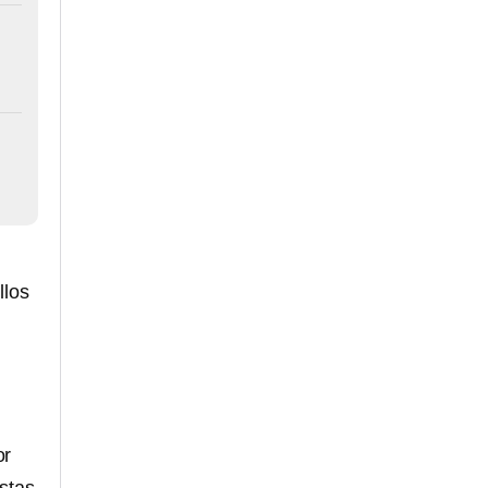
llos
or