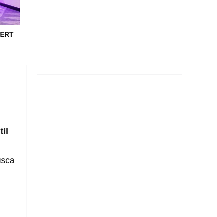
UERT
til
usca