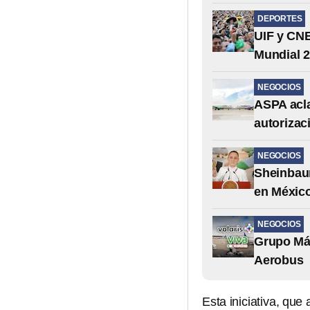
DEPORTES
UIF y CNB
Mundial 
NEGOCIOS
ASPA acla
autorizac
NEGOCIOS
Sheinbaum
en Méxic
NEGOCIOS
Grupo Más
Aerobus
Esta iniciativa, que