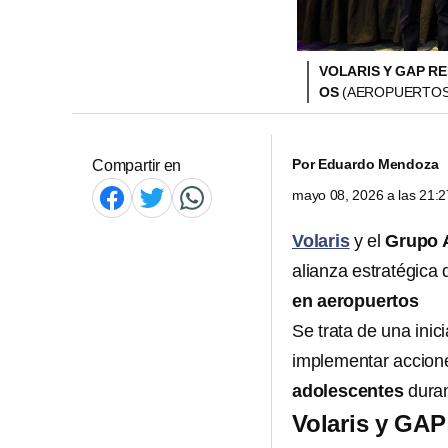
VOLARIS Y GAP R
OS
(AEROPUERTOSG
Por
Eduardo Mendoza
Compartir en
mayo 08, 2026 a las 21:
Volaris
y el
Grupo A
alianza estratégica
en aeropuertos
Se trata de una inic
implementar accione
adolescentes
duran
Volaris y GAP