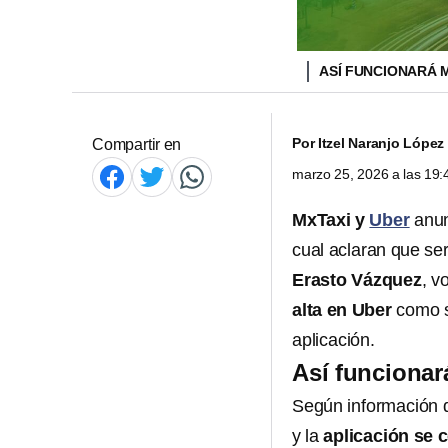
ASÍ FUNCIONARÁ 
Por
Itzel Naranjo López
Compartir en
marzo 25, 2026 a las 19
MxTaxi y
Uber
anun
cual aclaran que se
Erasto Vázquez
, v
alta en Uber
como su
aplicación.
Así funcionar
Según información 
y la
aplicación se