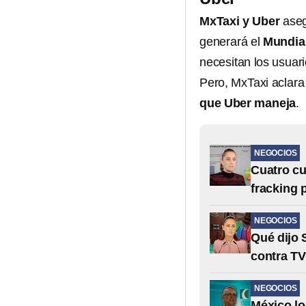
MxTaxi y Uber
aseg
generará el
Mundia
necesitan los usuari
Pero, MxTaxi aclara 
que Uber maneja
.
NEGOCIOS
Cuatro cu
fracking
NEGOCIOS
Qué dijo 
contra TV
NEGOCIOS
México lo