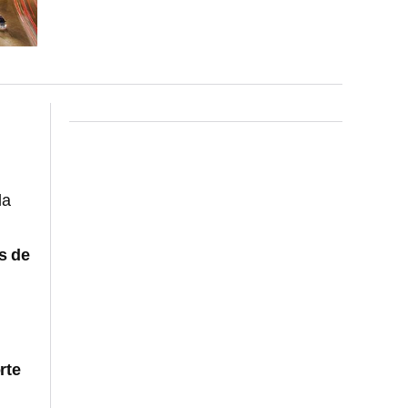
 la
s de
rte