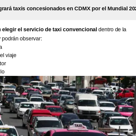
grará taxis concesionados en CDMX por el Mundial 20
n
elegir el servicio de taxi convencional
dentro de la
y podrán observar:
a
l viaje
tor
lo