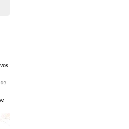
avos
 de
se