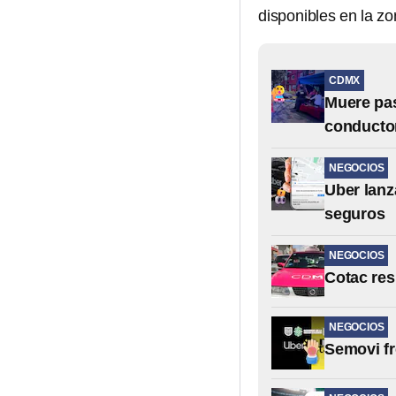
disponibles en la zo
CDMX
Muere pas
conductor
NEGOCIOS
Uber lanz
seguros
NEGOCIOS
Cotac res
NEGOCIOS
Semovi fr