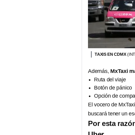
TAXIS EN CDMX
(IN
Además,
MxTaxi ma
Ruta del viaje
Botón de pánico
Opción de compart
El vocero de MxTaxi
buscará tener un e
Por esta razó
Uber