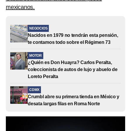
mexicanos.
NEGOCIOS
Nacidos en 1979 no tendrán esta pensión,
te contamos todo sobre el Régimen 73
MOTOR
¿Quién es Don Huayra? Carlos Peralta,
coleccionista de autos de lujo y abuelo de
Loreto Peralta
CDMX
Crumbl abre su primera tienda en México y
desata largas filas en Roma Norte