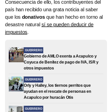
Consecuencia de ello, los contribuyentes del
país han recibido una grata noticia al saber
que los
donativos
que han hecho en torno al
desastre natural
sí se pueden deducir de
impuestos
.
GUERRERO
Gobierno de AMLO exenta a Acapulco y
Coyuca de Benítez de pago de IVA, ISR y
otros impuestos
GUERRERO
Orly y Halley, los tiernos perritos que
ayudan en el rescate de personas en
Acapulco por huracán Otis
GUERRERO