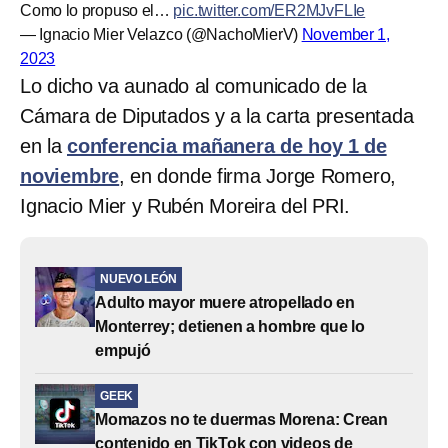
Como lo propuso el…
pic.twitter.com/ER2MJvFLIe
— Ignacio Mier Velazco (@NachoMierV)
November 1,
2023
Lo dicho va aunado al comunicado de la
Cámara de Diputados y a la carta presentada
en la
conferencia mañanera de hoy 1 de
noviembre
, en donde firma Jorge Romero,
Ignacio Mier y Rubén Moreira del PRI.
NUEVO LEÓN
Adulto mayor muere atropellado en
Monterrey; detienen a hombre que lo
empujó
GEEK
Momazos no te duermas Morena: Crean
contenido en TikTok con videos de