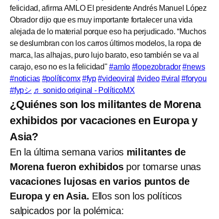
felicidad, afirma AMLO El presidente Andrés Manuel López
Obrador dijo que es muy importante fortalecer una vida
alejada de lo material porque eso ha perjudicado. “Muchos
se deslumbran con los carros últimos modelos, la ropa de
marca, las alhajas, puro lujo barato, eso también se va al
carajo, eso no es la felicidad"
#amlo
#lopezobrador
#news
#noticias
#políticomx
#fyp
#videoviral
#video
#viral
#foryou
#fypシ
♬ sonido original - PolíticoMX
¿Quiénes son los militantes de Morena
exhibidos por vacaciones en Europa y
Asia?
En la última semana varios
militantes de
Morena fueron exhibidos
por tomarse unas
vacaciones lujosas en varios puntos de
Europa y en Asia.
Ellos son los políticos
salpicados por la polémica: