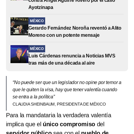
contra Ángel Aguirre Rivero por el caso
Ayotzinapa
MÉXICO
Gerardo Fernández Noroña reventó a Alito
Moreno con un potente mensaje
MÉXICO
Luis Cárdenas renuncia a Noticias MVS
tras más de una década al aire
“No puede ser que un legislador no opine por temor a
que le quiten la visa, hay que tener valentía cuando
se entra a la política”
CLAUDIA SHEINBAUM, PRESIDENTA DE MÉXICO
Para la mandataria la verdadera valentía
implica que el
único compromiso
del
servidor público
sea con el
pueblo de