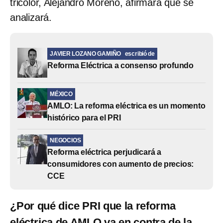
tricolor, Alejandro Moreno, afirmara que se
analizará.
JAVIER LOZANO GAMIÑO
escribió de
Reforma Eléctrica a consenso profundo
MÉXICO
AMLO: La reforma eléctrica es un momento
histórico para el PRI
NEGOCIOS
Reforma eléctrica perjudicará a
consumidores con aumento de precios:
CCE
¿Por qué dice PRI que la reforma
eléctrica de AMLO va en contra de la