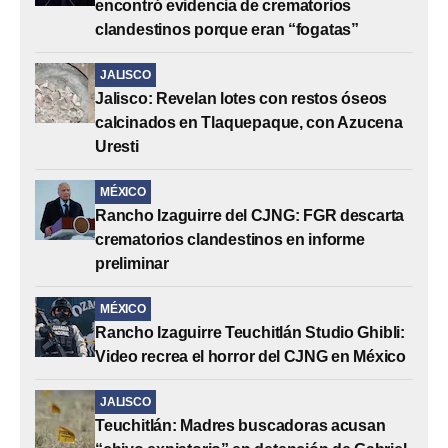
encontró evidencia de crematorios
clandestinos porque eran “fogatas”
JALISCO
Jalisco: Revelan lotes con restos óseos
calcinados en Tlaquepaque, con Azucena
Uresti
MÉXICO
Rancho Izaguirre del CJNG: FGR descarta
crematorios clandestinos en informe
preliminar
MÉXICO
Rancho Izaguirre Teuchitlán Studio Ghibli:
Video recrea el horror del CJNG en México
JALISCO
Teuchitlán: Madres buscadoras acusan