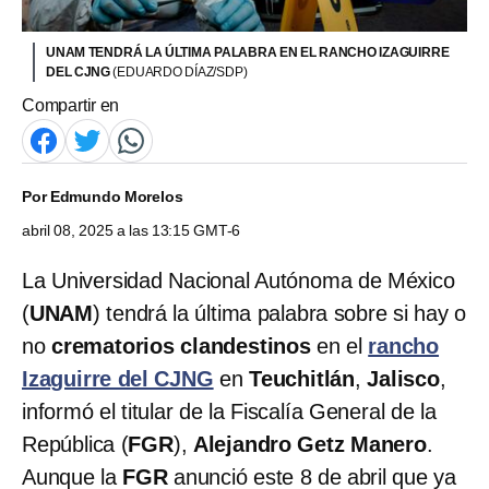
UNAM TENDRÁ LA ÚLTIMA PALABRA EN EL RANCHO IZAGUIRRE
DEL CJNG
(EDUARDO DÍAZ/SDP)
Compartir en
Por
Edmundo Morelos
abril 08, 2025 a las 13:15 GMT-6
La Universidad Nacional Autónoma de México
(
UNAM
) tendrá la última palabra sobre si hay o
no
crematorios clandestinos
en el
rancho
Izaguirre del CJNG
en
Teuchitlán
,
Jalisco
,
informó el titular de la Fiscalía General de la
República (
FGR
),
Alejandro Getz Manero
.
Aunque la
FGR
anunció este 8 de abril que ya