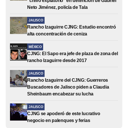
“chivo expiatorio” en detención de Gabriel
Neto Jiménez, policía de Tala
JALISCO
Rancho Izaguirre CJNG: Estudio encontró
alta concentración de ceniza
MÉXICO
CJNG: El Sapo era jefe de plaza de zona del
rancho Izaguirre desde 2017
JALISCO
Rancho Izaguirre del CJNG: Guerreros
Buscadores de Jalisco piden a Claudia
Sheinbaum encabezar su lucha
JALISCO
CJNG se apoderó de este lucrativo
negocio en palenques y ferias