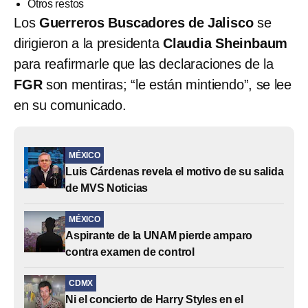
Otros restos
Los
Guerreros Buscadores de Jalisco
se
dirigieron a la presidenta
Claudia Sheinbaum
para reafirmarle que las declaraciones de la
FGR
son mentiras; “le están mintiendo”, se lee
en su comunicado.
MÉXICO
Luis Cárdenas revela el motivo de su salida
de MVS Noticias
MÉXICO
Aspirante de la UNAM pierde amparo
contra examen de control
CDMX
Ni el concierto de Harry Styles en el