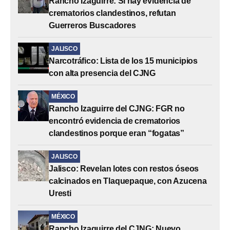
Rancho Izaguirre: Sí hay evidencia de
crematorios clandestinos, refutan
Guerreros Buscadores
JALISCO
Narcotráfico: Lista de los 15 municipios
con alta presencia del CJNG
MÉXICO
Rancho Izaguirre del CJNG: FGR no
encontró evidencia de crematorios
clandestinos porque eran “fogatas”
JALISCO
Jalisco: Revelan lotes con restos óseos
calcinados en Tlaquepaque, con Azucena
Uresti
MÉXICO
Rancho Izaguirre del CJNG: Nuevo