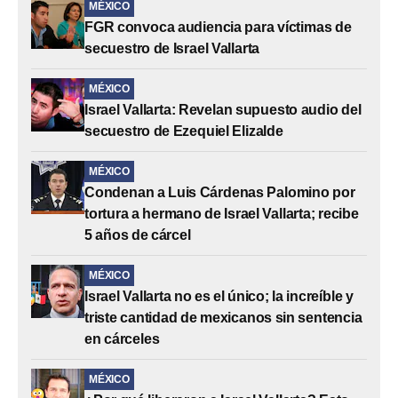
MÉXICO
FGR convoca audiencia para víctimas de
secuestro de Israel Vallarta
MÉXICO
Israel Vallarta: Revelan supuesto audio del
secuestro de Ezequiel Elizalde
MÉXICO
Condenan a Luis Cárdenas Palomino por
tortura a hermano de Israel Vallarta; recibe
5 años de cárcel
MÉXICO
Israel Vallarta no es el único; la increíble y
triste cantidad de mexicanos sin sentencia
en cárceles
MÉXICO