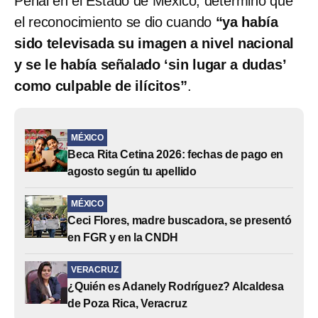
Penal en el Estado de México, determinó que
el reconocimiento se dio cuando
“ya había
sido televisada su imagen a nivel nacional
y se le había señalado ‘sin lugar a dudas’
como culpable de ilícitos”
.
MÉXICO
Beca Rita Cetina 2026: fechas de pago en
agosto según tu apellido
MÉXICO
Ceci Flores, madre buscadora, se presentó
en FGR y en la CNDH
VERACRUZ
¿Quién es Adanely Rodríguez? Alcaldesa
de Poza Rica, Veracruz