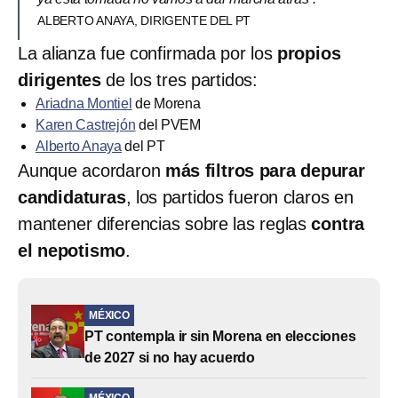
ALBERTO ANAYA, DIRIGENTE DEL PT
La alianza fue confirmada por los
propios
dirigentes
de los tres partidos:
Ariadna Montiel
de Morena
Karen Castrejón
del PVEM
Alberto Anaya
del PT
Aunque acordaron
más filtros para depurar
candidaturas
, los partidos fueron claros en
mantener diferencias sobre las reglas
contra
el nepotismo
.
MÉXICO
PT contempla ir sin Morena en elecciones
de 2027 si no hay acuerdo
MÉXICO