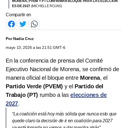
MORENA, PVEM Y PT CONFIRMAN BLOQUE PARA LAS ELECCION
ES DE 2027
(MICHELLE ROJAS)
Compartir en
Por
Nadia Cruz
mayo 13, 2026 a las 21:51 GMT-6
En la conferencia de prensa del Comité
Ejecutivo Nacional de Morena, se confirmó de
manera oficial el bloque entre
Morena
, el
Partido Verde (PVEM)
y el
Partido del
Trabajo (PT)
rumbo a las
elecciones de
2027
.
“La coalición está hoy más sólida que nunca esto que
quede claro la decisión de ir en coalición para 2027
ya está tomada no vamos a dar marcha atrás”.