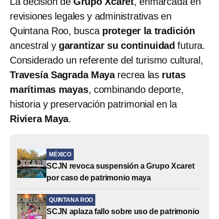
La decisión de
Grupo Xcaret
, enmarcada en
revisiones legales y administrativas en
Quintana Roo, busca
proteger la tradición
ancestral y
garantizar su continuidad
futura.
Considerado un referente del turismo cultural,
Travesía Sagrada Maya
recrea las
rutas
marítimas mayas
, combinando deporte,
historia y preservación patrimonial en la
Riviera Maya
.
MÉXICO
SCJN revoca suspensión a Grupo Xcaret
por caso de patrimonio maya
QUINTANA ROO
SCJN aplaza fallo sobre uso de patrimonio