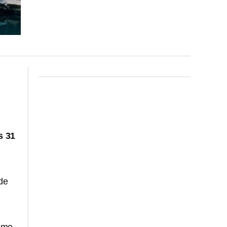
s 31
de