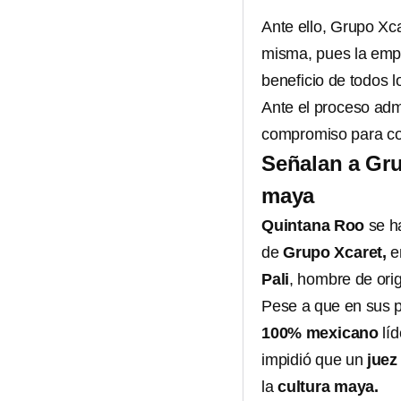
Ante ello, Grupo Xca
misma, pues la empr
beneficio de todos l
Ante el proceso admi
compromiso para col
Señalan a Gru
maya
Quintana Roo
se ha
de
Grupo Xcaret,
e
Pali
, hombre de or
Pese a que en sus p
100% mexicano
líd
impidió que un
juez
la
cultura maya.