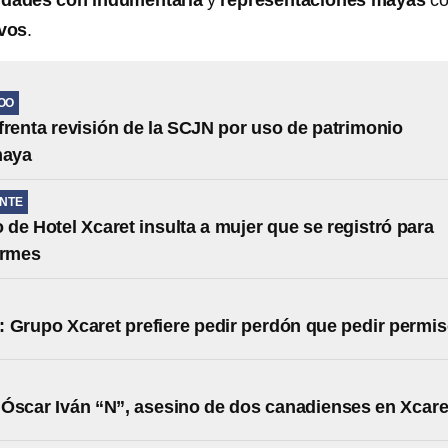
vidades con indumentaria
y
representaciones
mayas
c
ivos
.
OO
frenta revisión de la SCJN por uso de patrimonio
maya
NTE
de Hotel Xcaret insulta a mujer que se registró para
ormes
 Grupo Xcaret prefiere pedir perdón que pedir permi
Óscar Iván “N”, asesino de dos canadienses en Xcare