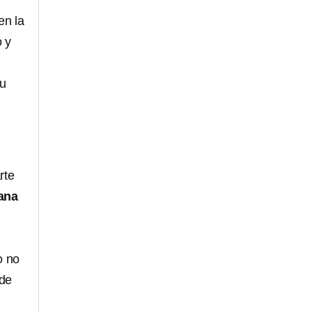
en la
o y
su
rte
ana
o no
 de