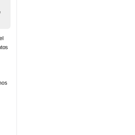
e
el
ntos
nos