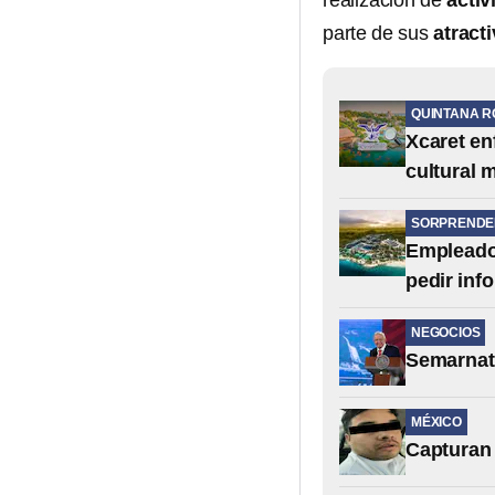
realización de
acti
parte de sus
atract
QUINTANA R
Xcaret en
cultural 
SORPRENDE
Empleado 
pedir inf
NEGOCIOS
Semarnat:
MÉXICO
Capturan 