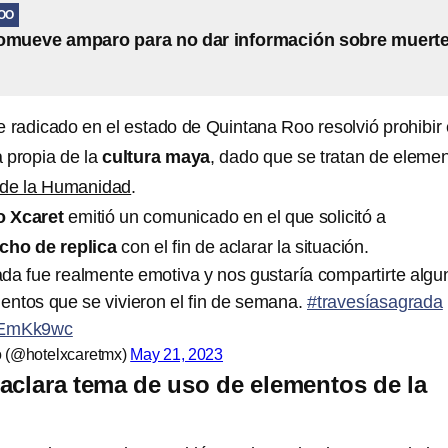
OO
omueve amparo para no dar información sobre muert
e radicado en el estado de Quintana Roo resolvió prohibir 
 propia de la
cultura maya
, dado que se tratan de eleme
 de la Humanidad
.
 Xcaret
emitió un comunicado en el que solicitó a
cho de replica
con el fin de aclarar la situación.
da fue realmente emotiva y nos gustaría compartirte algu
ntos que se vivieron el fin de semana.
#travesíasagrada
AyEmKk9wc
o (@hotelxcaretmx)
May 21, 2023
aclara tema de uso de elementos de la