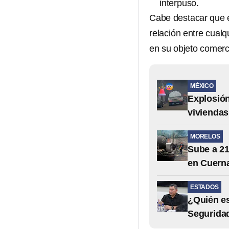
interpuso.
Cabe destacar que 
relación entre cual
en su objeto comerci
MÉXICO
Explosión
viviendas
MORELOS
Sube a 21
en Cuern
ESTADOS
¿Quién e
Seguridad