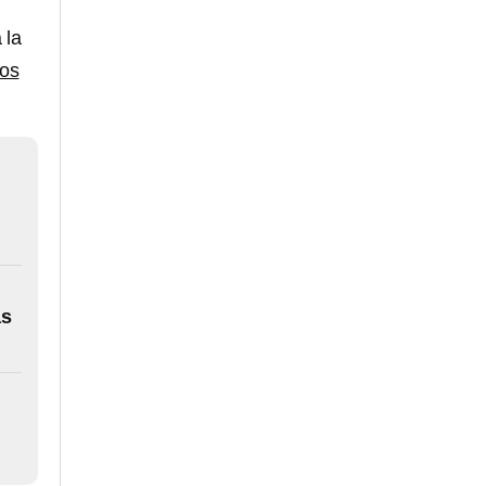
 la
ios
as