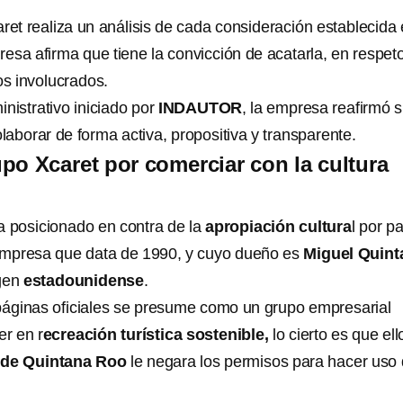
ret realiza un análisis de cada consideración establecida 
esa afirma que tiene la convicción de acatarla, en respet
os involucrados.
nistrativo iniciado por
INDAUTOR
, la empresa reafirmó 
aborar de forma activa, propositiva y transparente.
po Xcaret por comerciar con la cultura
 posicionado en contra de la
apropiación cultura
l por pa
mpresa que data de 1990, y cuyo dueño es
Miguel Quint
igen
estadounidense
.
áginas oficiales se presume como un grupo empresarial
er en r
ecreación turística sostenible,
lo cierto es que ell
 de Quintana Roo
le negara los permisos para hacer uso