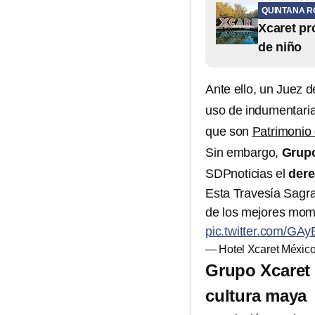
QUINTANA R
Xcaret pr
de niño
Ante ello, un Juez d
uso de indumentaria
que son
Patrimonio
Sin embargo,
Grupo
SDPnoticias el
dere
Esta Travesía Sagra
de los mejores mome
pic.twitter.com/G
— Hotel Xcaret Méxic
Grupo Xcaret 
cultura maya