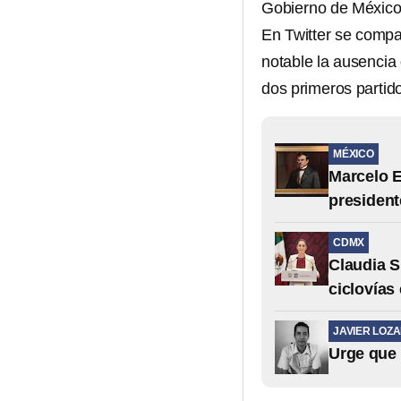
Gobierno de México t
En Twitter se compar
notable la ausencia
dos primeros partid
MÉXICO
Marcelo E
president
CDMX
Claudia 
ciclovía
JAVIER LOZ
Urge que 