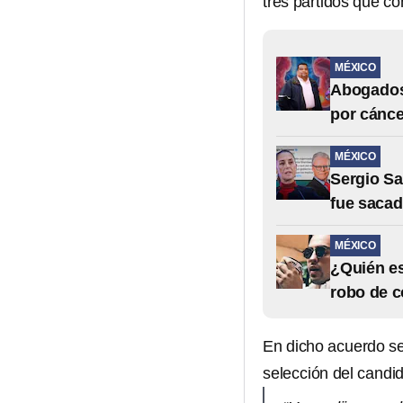
tres partidos que c
MÉXICO
Abogados 
por cánce
MÉXICO
Sergio Sa
fue sacad
MÉXICO
¿Quién es
robo de 
En dicho acuerdo se
selección del candid