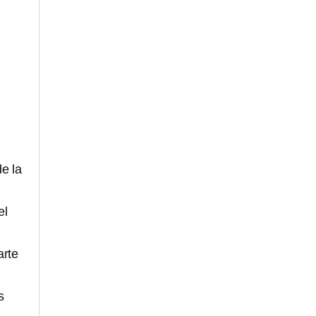
e la
el
arte
s