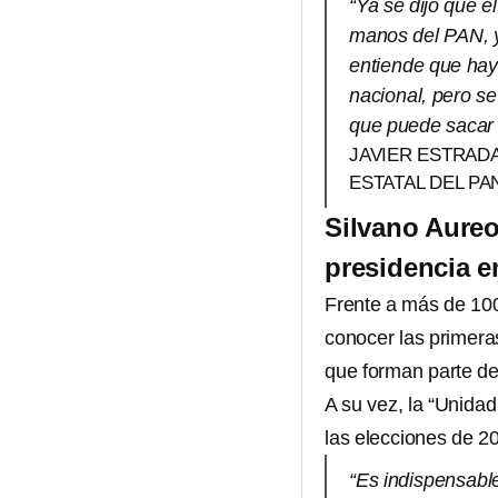
“Ya se dijo que e
manos del PAN, y
entiende que hay
nacional, pero s
que puede sacar 
JAVIER ESTRAD
ESTATAL DEL PA
Silvano Aureo
presidencia e
Frente a más de 100
conocer las primera
que forman parte de
A su vez, la “Unida
las elecciones de 20
“Es indispensabl