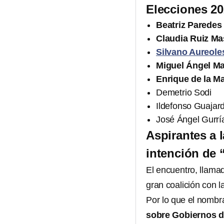
Elecciones 20
Beatriz Paredes
Claudia Ruiz Ma
Silvano Aureole
Miguel Ángel M
Enrique de la M
Demetrio Sodi
Ildefonso Guajar
José Ángel Gurrí
Aspirantes a l
intención de 
El encuentro, llam
gran coalición con l
Por lo que el nomb
sobre Gobiernos de