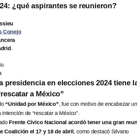
24: ¿qué aspirantes se reunieron?
ssieu
s Conejo
ancera
adrid
.
do
a
a presidencia en elecciones 2024 tiene l
“rescatar a México”
ado
“Unidad por México”
, fue con motivo de encabezar u
a intención de “rescatar a México”.
rado
Frente Cívico Nacional acordó tener una gran reu
 Coalición el 17 y 18 de abril
, como destacó Silvano