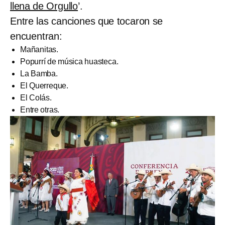
llena de Orgullo
’.
Entre las canciones que tocaron se
encuentran:
Mañanitas.
Popurrí de música huasteca.
La Bamba.
El Querreque.
El Colás.
Entre otras.