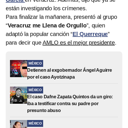
están investigando los crímenes.
Para finalizar la mañanera, presentó al grupo
“
Veracruz me Llena de Orgullo
”, quien
adaptó la popular canción “
El Querreque
”
para decir que
AMLO es el mejor presidente
.
MÉXICO
Detienen al exgobernador Ángel Aguirre
por el caso Ayotzinapa
MÉXICO
El caso Dafne Zapata Quintos da un giro:
iba a testificar contra su padre por
presunto abuso
MÉXICO