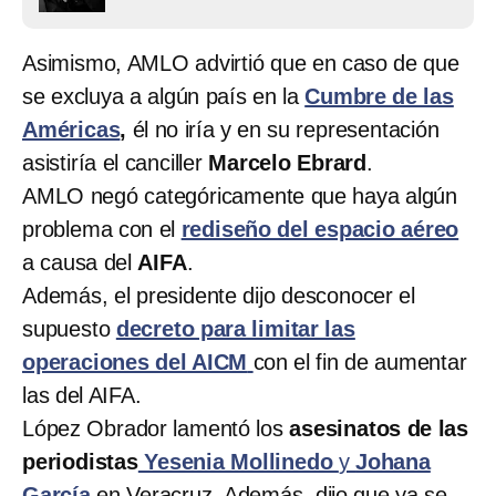
Asimismo, AMLO advirtió que en caso de que
se excluya a algún país en la
Cumbre de las
Américas
,
él no iría y en su representación
asistiría el canciller
Marcelo Ebrard
.
AMLO negó categóricamente que haya algún
problema con el
rediseño del espacio aéreo
a causa del
AIFA
.
Además, el presidente dijo desconocer el
supuesto
decreto para limitar las
operaciones del AICM
con el fin de aumentar
las del AIFA.
López Obrador lamentó los
asesinatos de las
periodistas
Yesenia Mollinedo
y
Johana
García
en Veracruz. Además, dijo que ya se