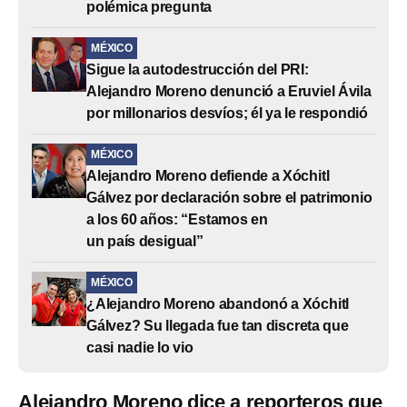
polémica pregunta
MÉXICO
Sigue la autodestrucción del PRI:
Alejandro Moreno denunció a Eruviel Ávila
por millonarios desvíos; él ya le respondió
MÉXICO
Alejandro Moreno defiende a Xóchitl
Gálvez por declaración sobre el patrimonio
a los 60 años: “Estamos en
un país desigual”
MÉXICO
¿Alejandro Moreno abandonó a Xóchitl
Gálvez? Su llegada fue tan discreta que
casi nadie lo vio
Alejandro Moreno dice a reporteros que