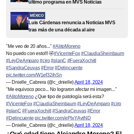
último programa en MVS Noticias
MÉXICO
Luis Cárdenas renuncia a Noticias MVS
tras más de una década al aire
"Me veo de 20 años..."
#AlitoMoreno
No puedo con esto!!! 🤣
#VicenteFox
#ClaudiaSheinbaum
#LeyDeAmparo
#ciro
#planC
#FueraXochitl
#SandraCeuvas
#Error
#Delincuente
pic.twitter.com/W1ef32ihSn
— Dnielle_Cabrera (@c_dnielle)
April 18, 2024
"Me equivoco poco... No lograron afectar mi imagen..."
#AlitoMoreno
¿Que tipo de patología será esta?
#VicenteFox
#ClaudiaSheinbaum
#LeyDeAmparo
#ciro
#planC
#FueraXochitl
#SandraCeuvas
#Error
#Delincuente
pic.twitter.com/ePIxYAvtND
— Dnielle_Cabrera (@c_dnielle)
April 18, 2024
¿Qué edad tiene Alejandro Moreno? El