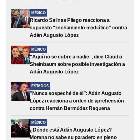
MÉXICO
Ricardo Salinas Pliego reacciona a
supuesto “linchamiento mediático” contra
Adán Augusto López
MÉXICO
“Aquí no se cubre a nadie”, dice Claudia
Sheinbaum sobre posible investigación a
Adán Augusto López
ESTADOS
“Nunca sospeché de él”: Adán Augusto
López reacciona a orden de aprehensión
contra Hernán Bermúdez Requena
MÉXICO
¿Dónde está Adán Augusto López?
Morena no sabe su paradero en pleno