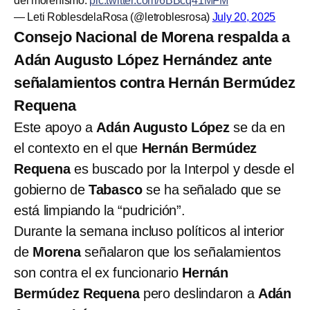
del morenismo.
pic.twitter.com/6BBcq41MFM
— Leti RoblesdelaRosa (@letroblesrosa)
July 20, 2025
Consejo Nacional de Morena respalda a
Adán Augusto López Hernández ante
señalamientos contra Hernán Bermúdez
Requena
Este apoyo a
Adán Augusto López
se da en
el contexto en el que
Hernán Bermúdez
Requena
es buscado por la Interpol y desde el
gobierno de
Tabasco
se ha señalado que se
está limpiando la “pudrición”.
Durante la semana incluso políticos al interior
de
Morena
señalaron que los señalamientos
son contra el ex funcionario
Hernán
Bermúdez Requena
pero deslindaron a
Adán