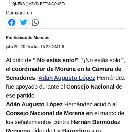
QUENA
(YAZMÍN BETANCOURT)
Compartir en
Por
Edmundo Morelos
julio 20, 2025 a las 15:28 GMT-6
Al grito de “¡
No estás solo
!”, “¡No estás solo!”,
el
coordinador de Morena en la Cámara de
Senadores
,
Adán Augusto López
Hernández
fue apoyado durante el
Consejo Nacional
de
ese partido.
Adán Augusto López
Hernández acudió al
Consejo Nacional de Morena en
el marco de
los señalamientos contra
Hernán Bermúdez
Requena
, líder de
La Barredora
y ex