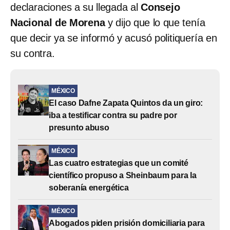
declaraciones a su llegada al
Consejo
Nacional de Morena
y dijo que lo que tenía
que decir ya se informó y acusó politiquería en
su contra.
MÉXICO
El caso Dafne Zapata Quintos da un giro:
iba a testificar contra su padre por
presunto abuso
MÉXICO
Las cuatro estrategias que un comité
científico propuso a Sheinbaum para la
soberanía energética
MÉXICO
Abogados piden prisión domiciliaria para