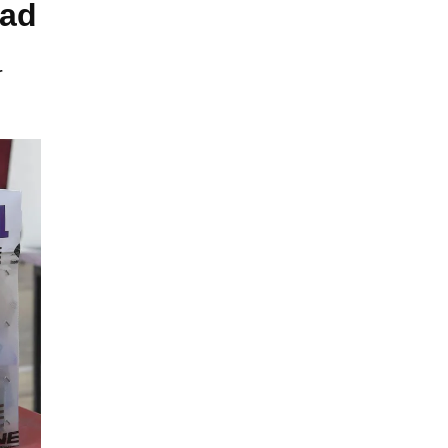
dad
r