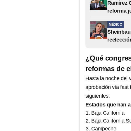
Ramírez C
reforma j
MÉXICO
Sheinbaum
reelecció
¿Qué congreso
reformas de e
Hasta la noche del 
aprobación vía fast 
siguientes:
Estados que han a
Baja California
Baja California S
Campeche