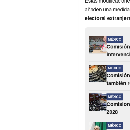
Estas modificacion
añaden una medidas
electoral extranjer
MÉXICO
Comisión 
intervenc
MÉXICO
Comisión 
también r
MÉXICO
Comisione
2028
MÉXICO