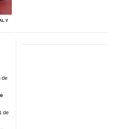
AL Y
s de
de
1 de