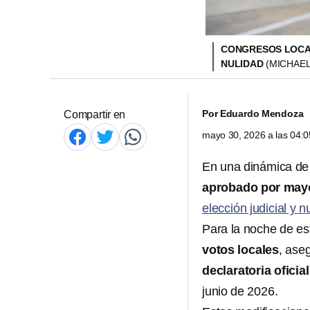
CONGRESOS LOCAL
NULIDAD
(MICHAE
Por
Eduardo Mendoza
Compartir en
mayo 30, 2026 a las 04:
En una dinámica de
aprobado por mayo
elección judicial y n
Para la noche de es
votos locales
, ase
declaratoria oficia
junio de 2026.