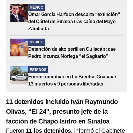
MÉXICO
Omar García Harfuch descarta “extinción”
del Cártel de Sinaloa tras caída del Mayo
Zambada
MÉXICO
Detención de alto perfil en Culiacán: cae
Pedro Inzunza Noriega “el Sagitario”
ESTADOS
Fuerte operativo en La Brecha, Guasave:
13 muertos y 9 personas liberadas
11 detenidos incluido Iván Raymundo
Olivas, “El 24”, presunto jefe de la
facción de Chapo Isidro en Sinaloa
Fueron
11 los detenidos,
informó el Gabinete