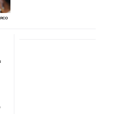
ARCO
u
e