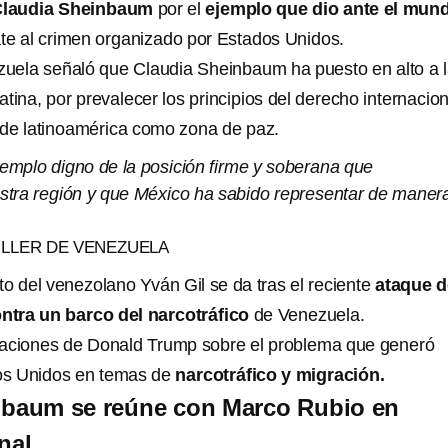
a Claudia Sheinbaum
por el
ejemplo que dio ante el mun
e al crimen organizado por Estados Unidos.
ezuela señaló que Claudia Sheinbaum ha puesto en alto a 
tina, por prevalecer los principios del derecho internacion
n de latinoamérica como zona de paz.
jemplo digno de la posición firme y soberana que
estra región y que México ha sabido representar de maner
ILLER DE VENEZUELA
o del venezolano Yván Gil se da tras el reciente
ataque d
tra un barco del narcotráfico
de Venezuela.
raciones de Donald Trump sobre el problema que generó
s Unidos en temas de
narcotráfico y migración.
nbaum se reúne con Marco Rubio en
nal