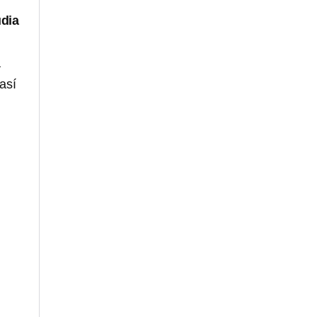
dia
a
así