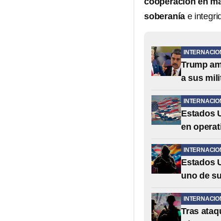
cooperación en mat
soberanía
e integrid
INTERNACIO
Trump ame
a sus mili
INTERNACIO
Estados U
en operat
INTERNACIO
Estados U
uno de s
INTERNACIO
Tras ataq