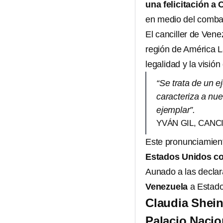
una felicitación 
en medio del combat
El canciller de Ven
región de América La
legalidad y la visió
“Se trata de un e
caracteriza a nu
ejemplar”.
YVÁN GIL, CANC
Este pronunciamient
Estados Unidos con
Aunado a las decla
Venezuela
a Estado
Claudia Shei
Palacio Nacio