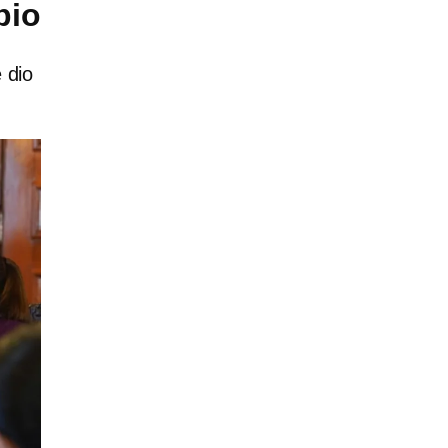
bio
 dio