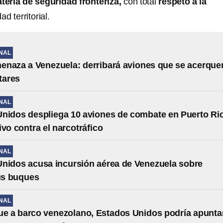
eria de seguridad fronteriza,
con total
respeto a la
ad territorial.
NAL
naza a Venezuela: derribará aviones que se acerque
tares
NAL
nidos despliega 10 aviones de combate en Puerto Ri
ivo contra el narcotráfico
NAL
nidos acusa incursión aérea de Venezuela sobre
us buques
NAL
ue a barco venezolano, Estados Unidos podría apunta