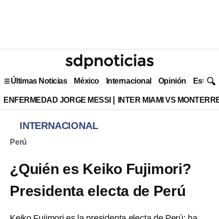
Últimas Noticias
México
Internacional
Opinión
Estilo 
ENFERMEDAD JORGE MESSI
INTER MIAMI VS MONTERR
INTERNACIONAL
Perú
¿Quién es Keiko Fujimori?
Presidenta electa de Perú
Keiko Fujimori es la presidenta electa de Perú; ha