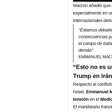
Macron añadió que
especialmente en un
internacionales deli
“Estamos debatien
consecuencias pa
el campo de batal
demás”
EMMANUEL MACR
“Esto no es u
Trump en Irá
Respecto al conflic
Israel,
Emmanuel 
tensión
en el
Medio
El mandatario francé