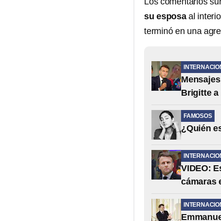
Los comentarios su
su esposa
al inter
terminó en una agre
INTERNACIO
Mensajes 
Brigitte
FAMOSOS
¿Quién es
INTERNACIO
VIDEO: Es
cámaras 
INTERNACIO
Emmanuel