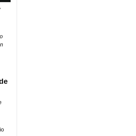
,
do
en
 de
e
io