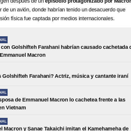
rgen después de un
episodio protagonizado por Macro
ior de un avión, donde habrían tenido un desacuerdo que
sión física fue captada por medios internacionales.
NAL
con Golshifteh Farahani habrían causado cachetada 
 a Emmanuel Macron
 Golshifteh Farahani? Actriz, música y cantante iraní
NAL
posa de Emmanuel Macron lo cachetea frente a las
en Vietnam
NAL
 Macron y Sanae Takaichi imitan el Kamehameha de