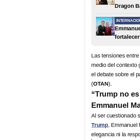
Dragon Ba
INTERNACIO
Emmanuel 
fortalece
Las tensiones entre
medio del contexto g
el debate sobre el p
(
OTAN
).
“Trump no es 
Emmanuel Ma
Al ser cuestionado 
Trump
, Emmanuel M
elegancia ni la resp