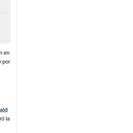
n en
y por
ald
ó la