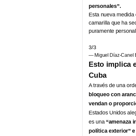
personales”.
Esta nueva medida e
camarilla que ha se
puramente personal
3/3
— Miguel Díaz-Canel
Esto implica 
Cuba
A través de una ord
bloqueo con arance
vendan o proporci
Estados Unidos aleg
es una
“amenaza in
política exterior”