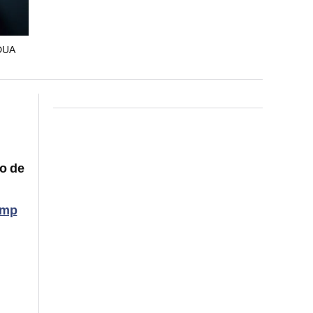
DUA
o de
ump