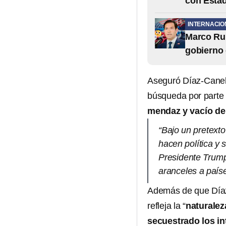
con Esta
INTERNACIO
Marco Rub
gobierno
Aseguró Díaz-Canel
búsqueda por parte 
mendaz y vacío de
“Bajo un pretext
hacen política y 
Presidente Trump
aranceles a país
Además de que Díaz
refleja la “
naturalez
secuestrado los i