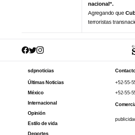
nacional”.
Agregando que
Cu
terroristas transnac
sdpnoticias
Contact
Últimas Noticias
+52-55-5
México
+52-55-5
Internacional
Comerci
Opinión
publicid
Estilo de vida
Deportes