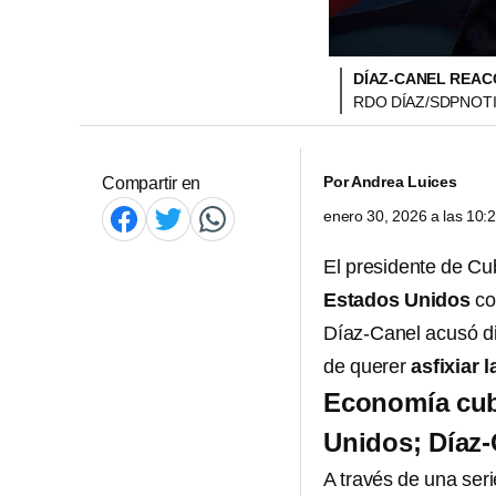
DÍAZ-CANEL REAC
RDO DÍAZ/SDPNOTI
Por
Andrea Luices
Compartir en
enero 30, 2026 a las 10
El presidente de C
Estados Unidos
con
Díaz-Canel acusó d
de querer
asfixiar 
Economía cuba
Unidos; Díaz-
A través de una seri