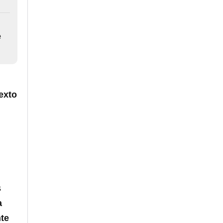
e
exto
s
a
nte