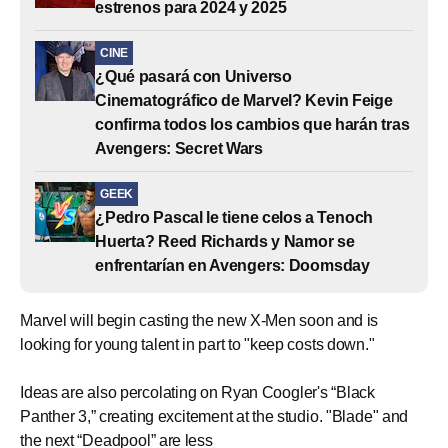
estrenos para 2024 y 2025
CINE
¿Qué pasará con Universo
Cinematográfico de Marvel? Kevin Feige
confirma todos los cambios que harán tras
Avengers: Secret Wars
GEEK
¿Pedro Pascal le tiene celos a Tenoch
Huerta? Reed Richards y Namor se
enfrentarían en Avengers: Doomsday
Marvel will begin casting the new X-Men soon and is
looking for young talent in part to "keep costs down."
Ideas are also percolating on Ryan Coogler's “Black
Panther 3,” creating excitement at the studio. "Blade" and
the next “Deadpool” are less