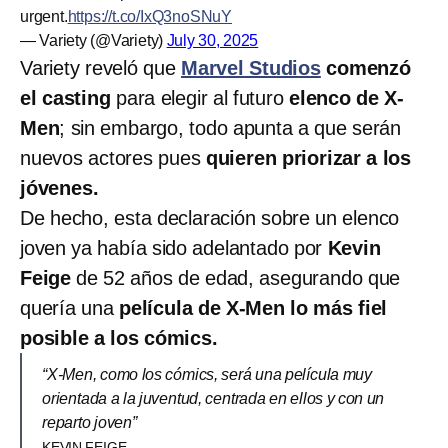
urgent.
https://t.co/IxQ3noSNuY
— Variety (@Variety)
July 30, 2025
Variety reveló que
Marvel Studios
comenzó
el casting
para elegir al futuro
elenco de X-
Men
; sin embargo, todo apunta a que serán
nuevos actores pues
quieren priorizar a los
jóvenes.
De hecho, esta declaración sobre un elenco
joven ya había sido adelantado por
Kevin
Feige
de 52 años de edad, asegurando que
quería una
película de X-Men lo más fiel
posible a los cómics.
“X‑Men, como los cómics, será una película muy
orientada a la juventud, centrada en ellos y con un
reparto joven”
KEVIN FEIGE