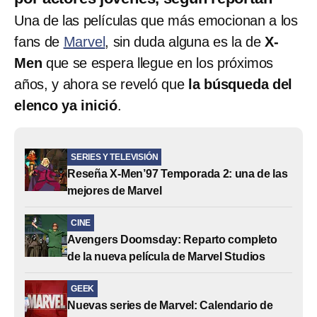
Una de las películas que más emocionan a los
fans de
Marvel
, sin duda alguna es la de
X-
Men
que se espera llegue en los próximos
años, y ahora se reveló que
la búsqueda del
elenco ya inició
.
SERIES Y TELEVISIÓN
Reseña X-Men’97 Temporada 2: una de las
mejores de Marvel
CINE
Avengers Doomsday: Reparto completo
de la nueva película de Marvel Studios
GEEK
Nuevas series de Marvel: Calendario de