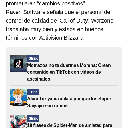
prometieran “cambios positivos”.
Raven Software señala que el personal de
control de calidad de ‘Call of Duty: Warzone’
trabajaba muy bien y estaba en buenos
términos con Activision Blizzard.
GEEK
Momazos no te duermas Morena: Crean
contenido en TikTok con videos de
asesinatos
GEEK
Akira Toriyama aclara por qué los Super
Saiyajin son rubios
GEEK
10 frases de Spider-Man de amistad para