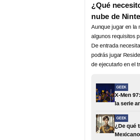
¿Qué necesito
nube de Nint
Aunque jugar en la
algunos requisitos 
De entrada necesitas
podrás jugar Residen
de ejecutarlo en el 
GEEK
X-Men 97:
la serie 
GEEK
¿De qué t
Mexicano