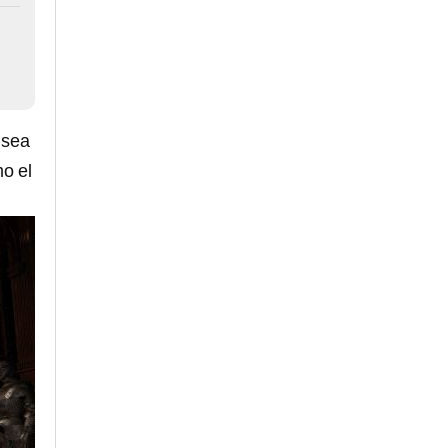
 sea
o el