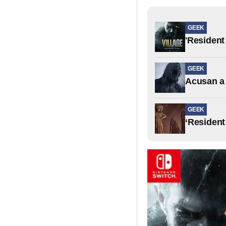
GEEK
'Resident
GEEK
Acusan a 
GEEK
‘Resident