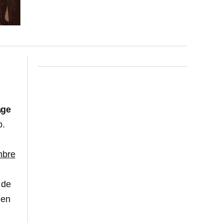
age
p.
mbre
 de
en