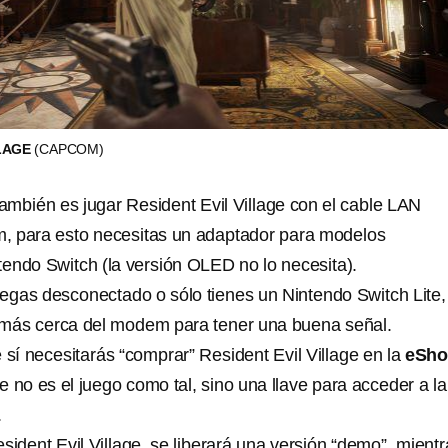
LLAGE
(CAPCOM)
mbién es jugar Resident Evil Village con el cable LAN
, para esto necesitas un adaptador para modelos
tendo Switch (la versión OLED no lo necesita).
juegas desconectado o sólo tienes un Nintendo Switch Lite,
 más cerca del modem para tener una buena señal.
sí necesitarás “comprar” Resident Evil Village en la
eSh
 no es el juego como tal, sino una llave para acceder a la
.
dent Evil Village, se liberará una versión “demo”, mientr