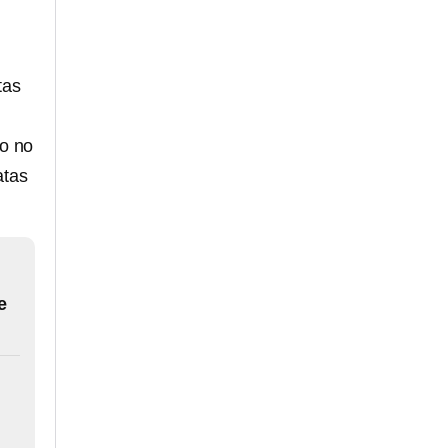
tas
to no
atas
e