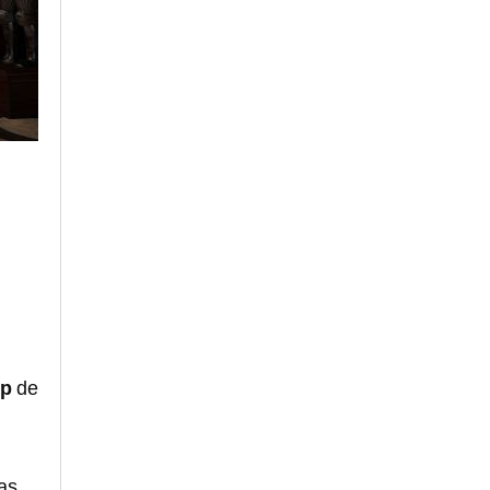
op
de
as