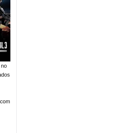
 no
rados
apcom