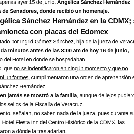
apenas ayer 15 de junio,
Angélica Sánchez Hernández
a de Senadores, donde recibió un homenaje.
ngélica Sánchez Hernández en la CDMX; 
camioneta con placas del Edomex
tado por Ingrid Gómez Sánchez, hija de la jueza de Verac
ida minutos antes de las 8:00 am de hoy 16 de junio,
do del Hotel en donde se hospedaban.
s, que
no se indentificaron en ningún momento y que no
ni uniformes
, cumplimentaron una orden de aprehensión 
 Sánchez Hernández.
en jamás se mostró a la familia
, aunque de lejos pudier
los sellos de la Fiscalía de Veracruz.
ento, señalan, no saben nada de la jueza, pues durante s
 Hotel Fiesta Inn del Centro Histórico de la CDMX, las
aron a dónde la trasladarían.