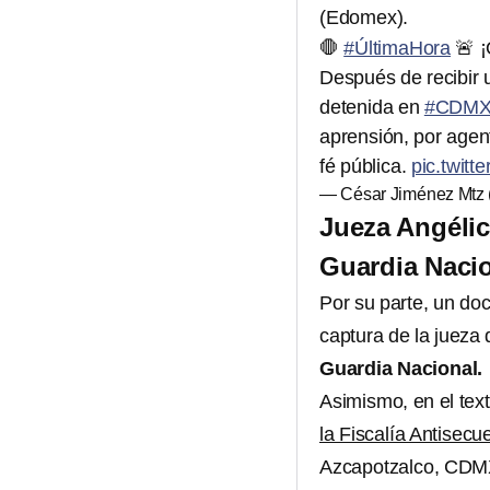
(Edomex).
🛑
#ÚltimaHora
🚨 ¡
Después de recibir 
detenida en
#CDM
aprensión, por agente
fé pública.
pic.twit
— César Jiménez Mtz
Jueza Angélic
Guardia Nacio
Por su parte, un do
captura de la juez
Guardia Nacional.
Asimismo, en el tex
la Fiscalía Antisecu
Azcapotzalco, CDM