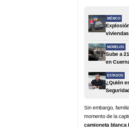
MÉXICO
Explosión
viviendas
MORELOS
Sube a 21
en Cuern
ESTADOS
¿Quién e
Seguridad
Sin embargo, famili
momento de la captu
camioneta blanca 