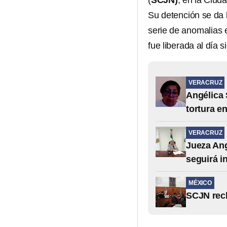
(
SCJN)
, en la Ciud
Su detención se da 
serie de anomalias 
fue liberada al día s
VERACRUZ
Angélica 
tortura en
VERACRUZ
Jueza Ang
seguirá i
MÉXICO
SCJN rec