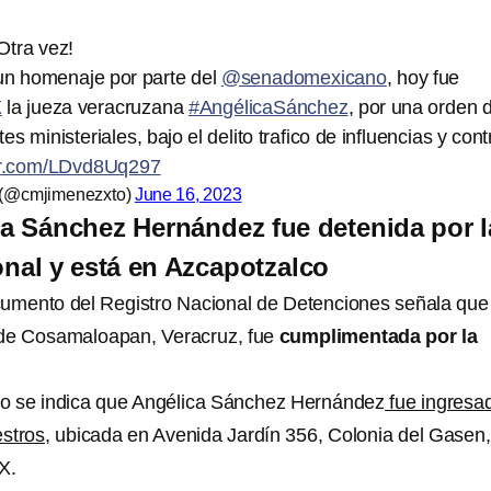
Otra vez!
un homenaje por parte del
@senadomexicano
, hoy fue
X
la jueza veracruzana
#AngélicaSánchez
, por una orden 
s ministeriales, bajo el delito trafico de influencias y cont
ter.com/LDvd8Uq297
 (@cmjimenezxto)
June 16, 2023
a Sánchez Hernández fue detenida por l
nal y está en Azcapotzalco
cumento del Registro Nacional de Detenciones señala que 
a de Cosamaloapan, Veracruz, fue
cumplimentada por la
to se indica que Angélica Sánchez Hernández
fue ingresa
estros
, ubicada en Avenida Jardín 356, Colonia del Gasen,
X.