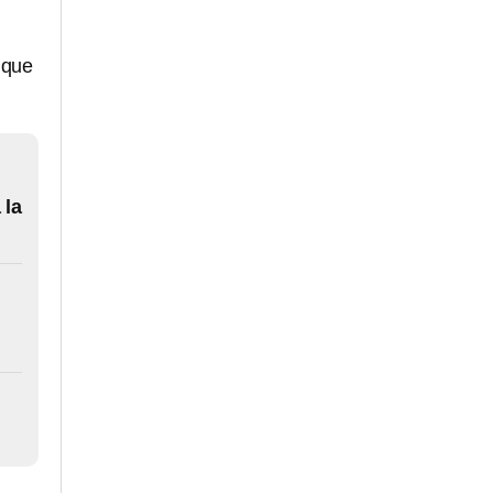
 que
 la