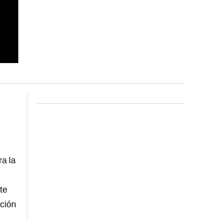
ra la
te
ación