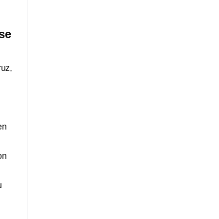
se
ruz,
en
on
u