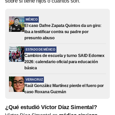
sobre si tiene hijos o cuántos son.
MÉXICO
El caso Dafne Zapata Quintos da un giro:
iba a testificar contra su padre por
presunto abuso
ESTADO DE MÉXICO
Cambios de escuela y turno SAID Edomex
2026: calendario oficial para educación
básica
VERACRUZ
Raúl González Martínez pierde el fuero por
caso Roxana Guzmán
¿Qué estudió Víctor Díaz Simental?