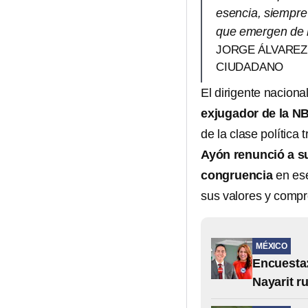
esencia, siempre 
que emergen de la
JORGE ÁLVAREZ
CIUDADANO
El dirigente nacional
exjugador de la N
de la clase política t
Ayón renunció a s
congruencia
en ese
sus valores y compr
MÉXICO
Encuesta:
Nayarit r