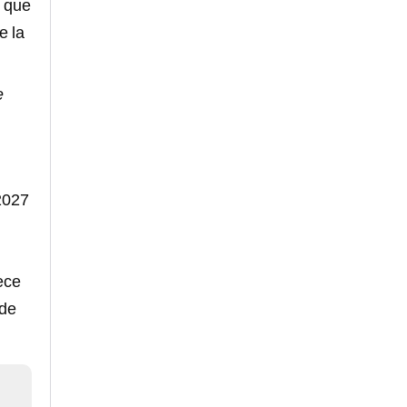
 que
e la
e
2027
ece
 de