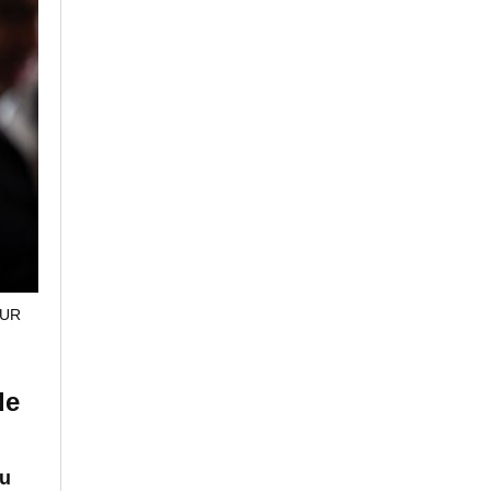
MUR
de
su