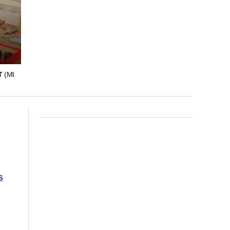
T
(MI
s