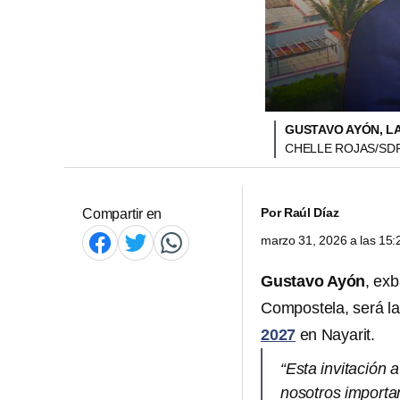
GUSTAVO AYÓN, L
CHELLE ROJAS/SD
Por
Raúl Díaz
Compartir en
marzo 31, 2026 a las 15
Gustavo Ayón
, exb
Compostela, será l
2027
en Nayarit.
“Esta invitación 
nosotros importa