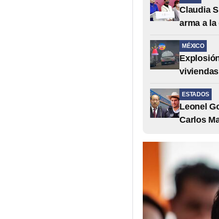
Claudia S
arma a la
MÉXICO
Explosión
viviendas
ESTADOS
Leonel Go
Carlos M