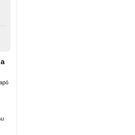
la
apó
su