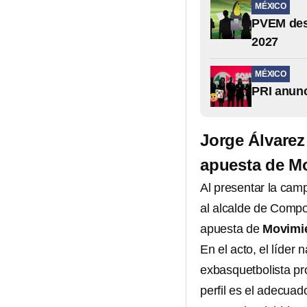
MÉXICO
PVEM des
2027
MÉXICO
PRI anunc
Jorge Álvare
apuesta de M
Al presentar la ca
al alcalde de Compo
apuesta de
Movimie
En el acto, el líder
exbasquetbolista pr
perfil es el adecuado