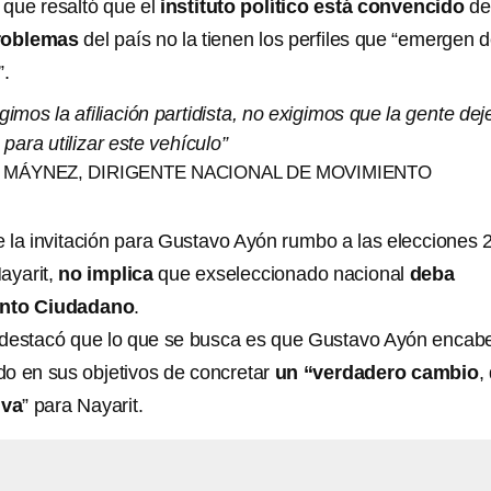
 que resaltó que el
instituto político está convencido
de
problemas
del país no la tienen los perfiles que “emergen d
”.
gimos la afiliación partidista, no exigimos que la gente dej
para utilizar este vehículo”
 MÁYNEZ, DIRIGENTE NACIONAL DE MOVIMIENTO
 la invitación para Gustavo Ayón rumbo a las elecciones 
ayarit,
no implica
que exseleccionado
nacional
deba
iento Ciudadano
.
 destacó que lo que se busca es que Gustavo Ayón encab
ido en sus objetivos de concretar
un “verdadero cambio
,
iva
” para Nayarit.