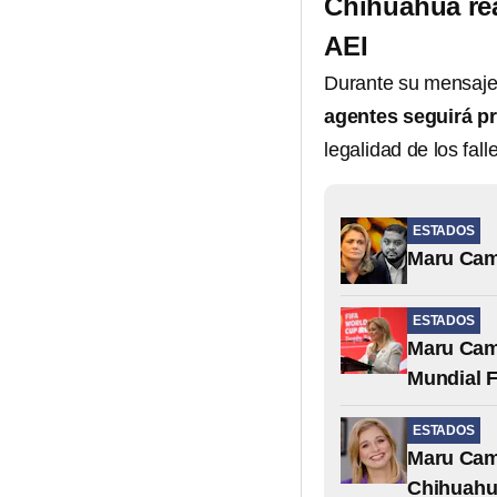
Chihuahua real
AEI
Durante su mensaj
agentes seguirá p
legalidad de los fall
ESTADOS
Maru Cam
ESTADOS
Maru Camp
Mundial F
ESTADOS
Maru Camp
Chihuah