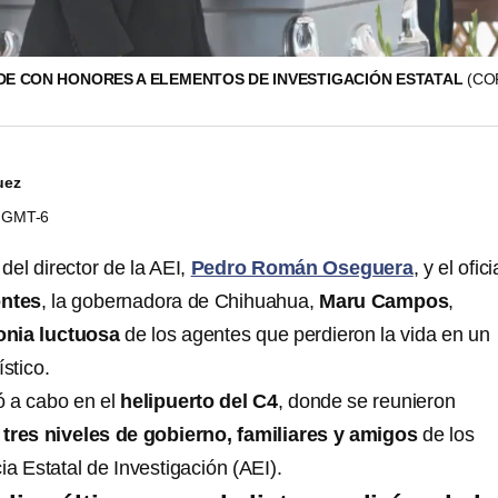
DE CON HONORES A ELEMENTOS DE INVESTIGACIÓN ESTATAL
(CO
uez
54 GMT-6
 del director de la AEI,
Pedro Román Oseguera
, y el ofici
ntes
, la gobernadora de Chihuahua,
Maru Campos
,
nia luctuosa
de los agentes que perdieron la vida en un
stico.
ó a cabo en el
helipuerto del C4
, donde se reunieron
 tres niveles de gobierno, familiares y amigos
de los
a Estatal de Investigación (AEI).