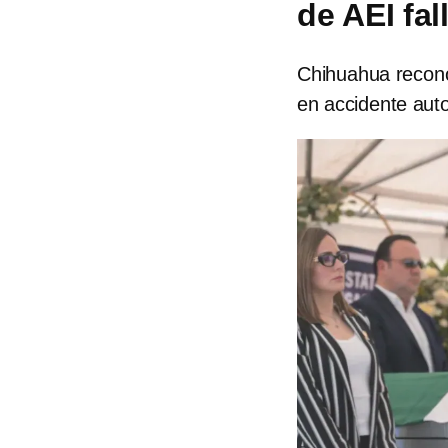
de AEI fa
Chihuahua reconoc
en accidente auto