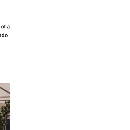
 otra
endo