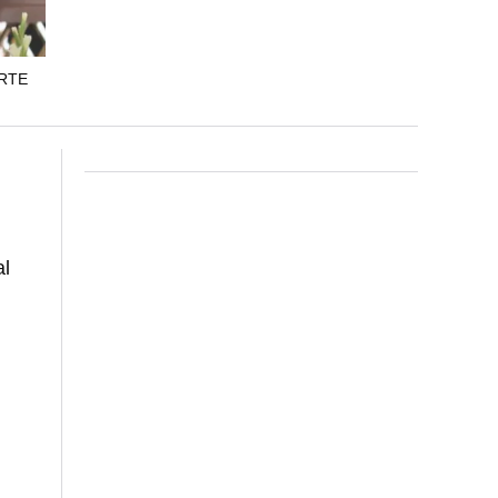
RTE
al