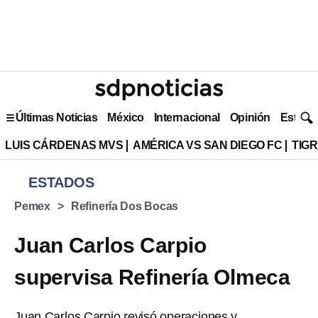
Últimas Noticias
México
Internacional
Opinión
Estilo 
LUIS CÁRDENAS MVS
AMÉRICA VS SAN DIEGO FC
TIG
ESTADOS
Pemex
Refinería Dos Bocas
Juan Carlos Carpio
supervisa Refinería Olmeca
Juan Carlos Carpio revisó operaciones y