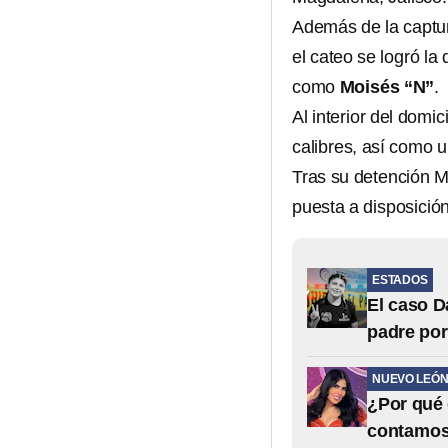
Además de la captur
el cateo se logró la
como
Moisés “N”
.
Al interior del domic
calibres, así como 
Tras su detención M
puesta a disposició
ESTADOS
El caso D
padre po
NUEVO LEÓ
¿Por qué 
contamo