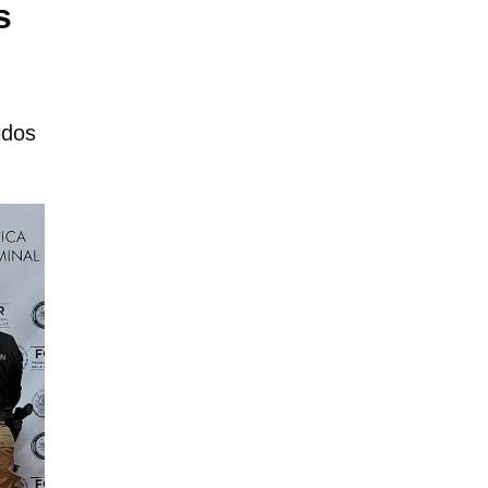
s
idos