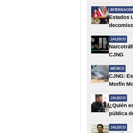
INTERNACIO
Estados U
decomiso 
JALISCO
Narcotráf
CJNG
MÉXICO
CJNG: Est
Morfín Mor
JALISCO
¿Quién e
pública d
JALISCO