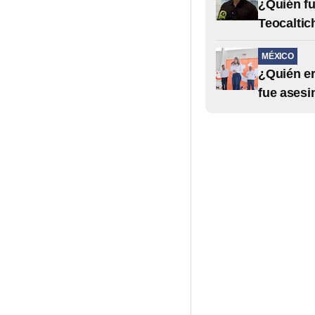
¿Quién fu
Teocaltic
MÉXICO
¿Quién er
fue asesi