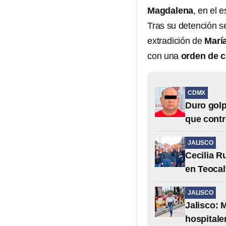
Magdalena
, en el 
Tras su detención s
extradición de
Marí
con una
orden de c
CDMX
Duro golp
que contr
JALISCO
Cecilia R
en Teocal
JALISCO
Jalisco: 
hospitale