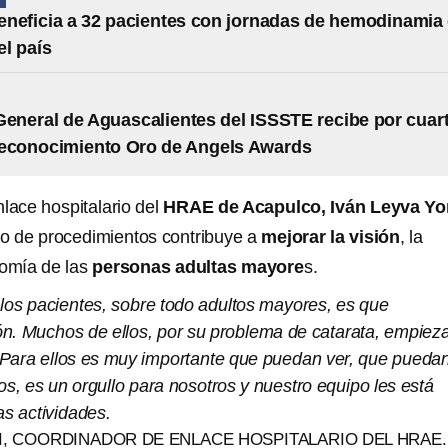
neficia a 32 pacientes con jornadas de hemodinamia
el país
General de Aguascalientes del ISSSTE recibe por cuar
reconocimiento Oro de Angels Awards
lace hospitalario del
HRAE de Acapulco, Iván Leyva Yo
po de procedimientos contribuye a
mejorar la visión
, la
nomía de las
personas adultas mayore
s.
 los pacientes, sobre todo adultos mayores, es que
ión. Muchos de ellos, por su problema de catarata, empiez
a. Para ellos es muy importante que puedan ver, que pueda
los, es un orgullo para nosotros y nuestro equipo les está
s actividades.
I, COORDINADOR DE ENLACE HOSPITALARIO DEL HRAE.