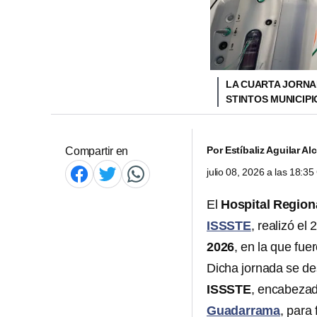
LA CUARTA JORNAD
STINTOS MUNICIP
Por
Estíbaliz Aguilar Al
Compartir en
julio 08, 2026 a las 18:3
El
Hospital Region
ISSSTE
, realizó el 
2026
, en la que fu
Dicha jornada se de
ISSSTE
, encabezad
Guadarrama
, para 