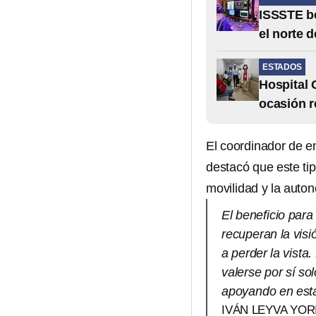
ISSSTE be
el norte d
ESTADOS
Hospital 
ocasión 
El coordinador de en
destacó que este ti
movilidad y la auto
El beneficio para
recuperan la vis
a perder la vist
valerse por sí so
apoyando en esta
IVÁN LEYVA YOR