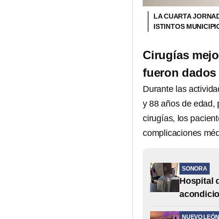
LA CUARTA JORNAD
ISTINTOS MUNICIP
Cirugías mejo
fueron dados 
Durante las activid
y 88 años de edad, 
cirugías, los pacien
complicaciones méd
SONORA
Hospital 
acondici
NUEVO LEÓ