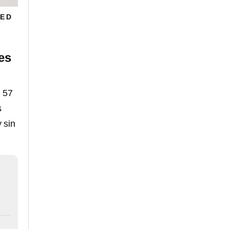
E D
es
e 57
s
 sin