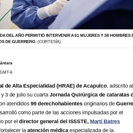
A DEL AÑO PERMITIÓ INTERVENIR A 61 MUJERES Y 38 HOMBRES D
IOS DE GUERRERO.
(CORTESÍA)
cántara
5 GMT-6
al de Alta Especialidad (HRAE) de Acapulco
, adscrito a
2 y 3 de julio su cuarta
Jornada Quirúrgica de cataratas 
eron atendidos
99 derechohabientes
originarios de
Guerre
sarrolló como parte de las acciones impulsadas por el
o por el
director general del ISSSTE,
Martí Batres
fortalecer la
atención
médica
especializada de la