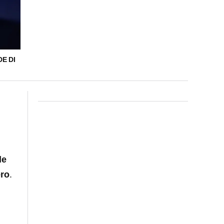
E DI
l
de
ro
.