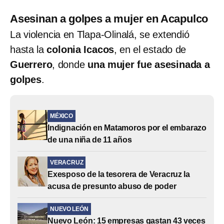
Asesinan a golpes a mujer en Acapulco
La violencia en Tlapa-Olinalá, se extendió
hasta la
colonia Icacos
, en el estado de
Guerrero
, donde
una mujer fue asesinada a
golpes
.
MÉXICO
Indignación en Matamoros por el embarazo
de una niña de 11 años
VERACRUZ
Exesposo de la tesorera de Veracruz la
acusa de presunto abuso de poder
NUEVO LEÓN
Nuevo León: 15 empresas gastan 43 veces