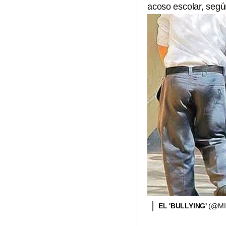
acoso escolar, segú
EL 'BULLYING'
(@MI