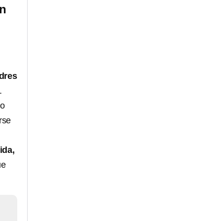
en
dres
.
jo
rse
ida,
ue