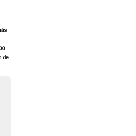
más
00
o de