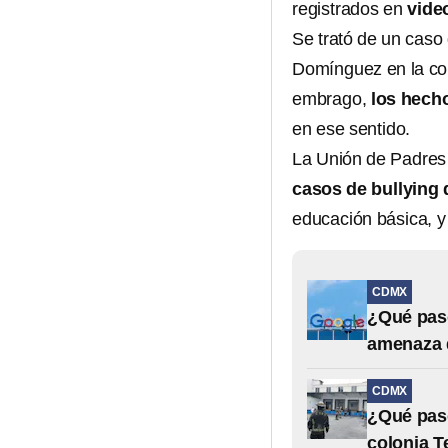
registrados en
vide
Se trató de un caso
Domínguez en la col
embrago,
los hecho
en ese sentido.
La Unión de Padres
casos de bullying 
educación básica, y 
CDMX
¿Qué pasó
amenaza
CDMX
¿Qué pasó
colonia T