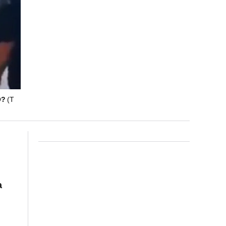
O?
(T
a