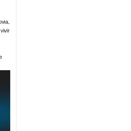
ovia,
vivir
e