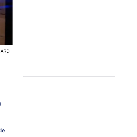
UARD
n
de