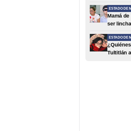
ESTADO DE 
Mamá de L
ser linch
ESTADO DE 
¿Quiénes 
Tultitlán