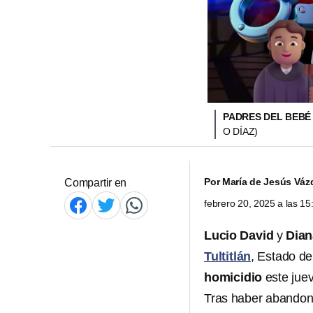
PADRES DEL BEBÉ
O DÍAZ)
Por
María de Jesús Váz
Compartir en
febrero 20, 2025 a las 1
Lucio David
y
Dian
Tultitlán
, Estado d
homicidio
este juev
Tras haber abando