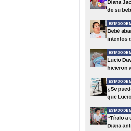
Diana Jac
de su bebé
ESTADO DE 
Bebé aban
intentos 
ESTADO DE 
Lucio Dav
hicieron a
ESTADO DE 
¿Se puede
que Luci
ESTADO DE 
“Tíralo a
Diana ant