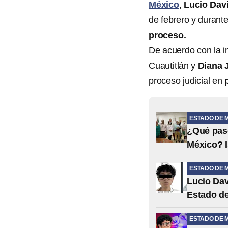
México
,
Lucio Dav
de febrero y durant
proceso.
De acuerdo con la i
Cuautitlán y
Diana J
proceso judicial en
ESTADO DE 
¿Qué pasó
México? I
ESTADO DE 
Lucio Dav
Estado de
ESTADO DE 