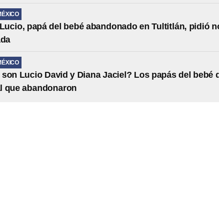
MÉXICO
ucio, papá del bebé abandonado en Tultitlán, pidió n
ada
MÉXICO
son Lucio David y Diana Jaciel? Los papás del bebé 
 al que abandonaron