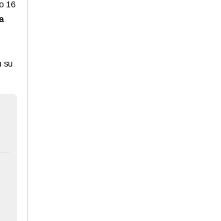
o 16
a
n su