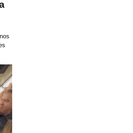
a
rnos
es