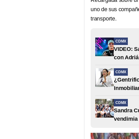
Recargada sobre un
uno de sus compañe
transporte.
CDMX
VIDEO: Sa
con Adri
CDMX
¿Gentrifi
Inmobilia
CDMX
Sandra Cu
vendimia 