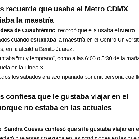
s recuerda que usaba el Metro CDMX
aba la maestría
ldesa de Cuauhtémoc
, recordó que ella usaba el
Metro
bados cuando
estudiaba
la
maestría
en el Centro Universit
s, en la alcaldía Benito Juárez.
ntaba “muy temprano”, como a las 6:00 o 5:30 de la mañ
cuela en la Línea 3.
 todos los sábados era acompañada por una persona que l
 confiesa que le gustaba viajar en el
rque no estaba en las actuales
o,
Sandra Cuevas confesó que sí le gustaba viajar en e
 aclaró que antes no estaba en las condiciones en las que 