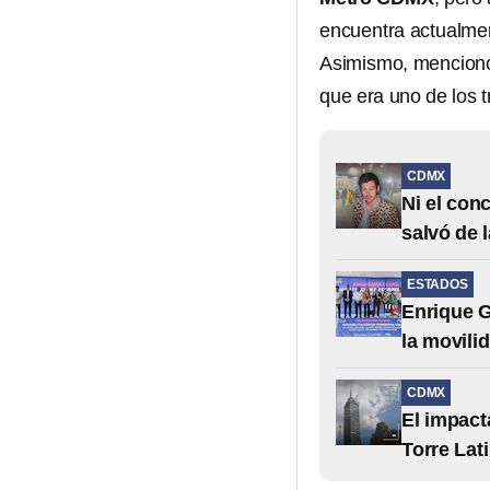
encuentra actualme
Asimismo, mencionó
que era uno de los 
CDMX
Ni el con
salvó de 
ESTADOS
Enrique G
la movili
CDMX
El impact
Torre Lat