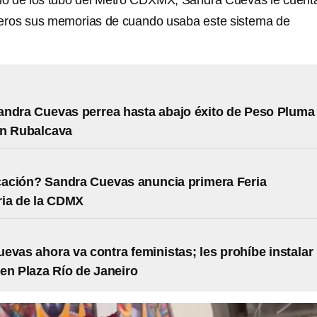
o de los tubo del Metro CDXMX, Sandra Cuevas le cuent
ros sus memorias de cuando usaba este sistema de
ndra Cuevas perrea hasta abajo éxito de Peso Pluma
án Rubalcava
cación? Sandra Cuevas anuncia primera Feria
ria de la CDMX
evas ahora va contra feministas; les prohíbe instalar
en Plaza Río de Janeiro