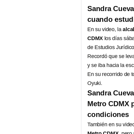
Sandra Cueva
cuando estudi
En su video, la
alca
CDMX
los días sá
de Estudios Jurídico
Recordó que se leva
y se iba hacia la es
En su recorrido de
Oyuki.
Sandra Cuevas
Metro CDMX po
condiciones
También en su vide
Metro CDMX
, pero