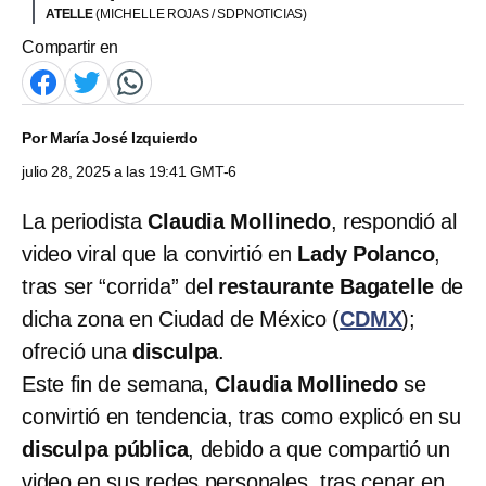
ATELLE
(MICHELLE ROJAS / SDPNOTICIAS)
Compartir en
Por
María José Izquierdo
julio 28, 2025 a las 19:41 GMT-6
La periodista
Claudia Mollinedo
, respondió al
video viral que la convirtió en
Lady Polanco
,
tras ser “corrida” del
restaurante Bagatelle
de
dicha zona en Ciudad de México (
CDMX
);
ofreció una
disculpa
.
Este fin de semana,
Claudia Mollinedo
se
convirtió en tendencia, tras como explicó en su
disculpa pública
, debido a que compartió un
video en sus redes personales, tras cenar en