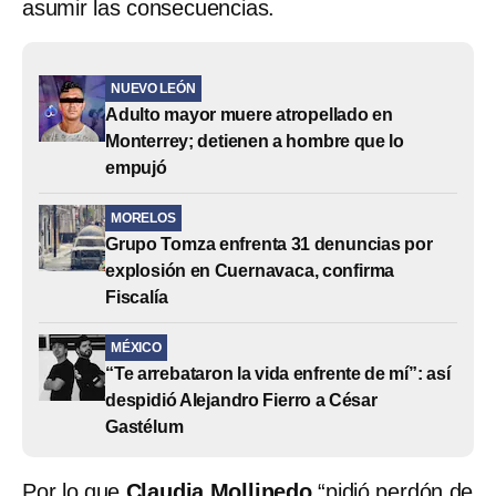
asumir las consecuencias.
NUEVO LEÓN
Adulto mayor muere atropellado en
Monterrey; detienen a hombre que lo
empujó
MORELOS
Grupo Tomza enfrenta 31 denuncias por
explosión en Cuernavaca, confirma
Fiscalía
MÉXICO
“Te arrebataron la vida enfrente de mí”: así
despidió Alejandro Fierro a César
Gastélum
Por lo que
Claudia Mollinedo
“pidió perdón de