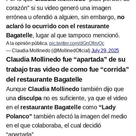
corazón” si su video generó una imagen
errónea u ofendió a alguien, sin embargo,
no
aclaró lo ocurrido con el restaurante
Bagatelle
, lugar al que tampoco mencionó.
A la opinión pública.
pic.twitter.com/dGnOfjrvQc
— Claudia Mollinedo (@MollinedOficial)
July 29, 2025
Claudia Mollinedo fue “apartada” de su
trabajo tras video de como fue “corrida”
del restaurante Bagatelle
Aunque
Claudia Mollinedo
también dijo que
una
disculpa
no es suficiente, ya que el video
en el
restaurante Bagatelle
como
“Lady
Polanco”
también afectó la imagen del medio
en el que colaboraba, el cual decidió
“apartarla”.