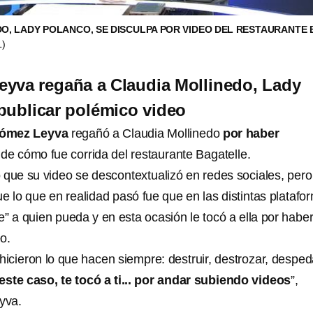
O, LADY POLANCO, SE DISCULPA POR VIDEO DEL RESTAURANTE 
L)
yva regaña a Claudia Mollinedo, Lady
publicar polémico video
Gómez Leyva
regañó a Claudia Mollinedo
por haber
de cómo fue corrida del restaurante Bagatelle.
 que su video se descontextualizó en redes sociales, pero
e lo que en realidad pasó fue que en las distintas platafo
” a quien pueda y en esta ocasión le tocó a ella por habe
o.
hicieron lo que hacen siempre: destruir, destrozar, despe
este caso, te tocó a ti... por andar subiendo videos
”,
yva.