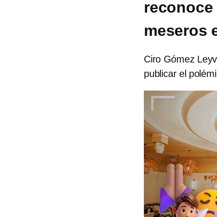
reconoce e
meseros e
Ciro Gómez Leyva
publicar el polém