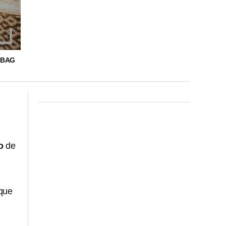
 BAG
eo
de
 que