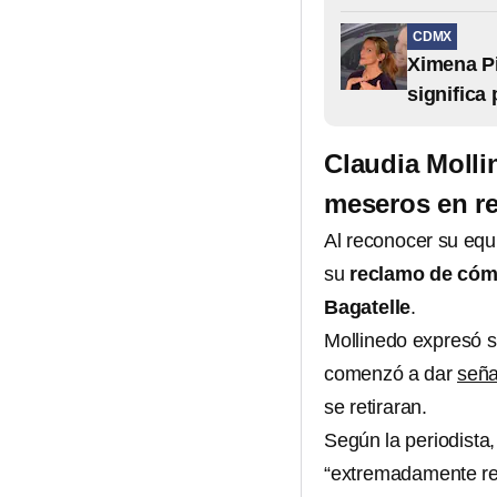
CDMX
Ximena Pi
significa 
Claudia Molli
meseros en re
Al reconocer su equi
su
reclamo de cóm
Bagatelle
.
Mollinedo expresó su
comenzó a dar
seña
se retiraran.
Según la periodista,
“extremadamente res