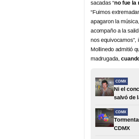
sacadas “
no fue la
“Fuimos extremadam
apagaron la música, 
acompaño a la salida
nos equivocamos”, 
Mollinedo admitió qu
madrugada,
cuando
CDMX
Ni el con
salvó de 
CDMX
Tormentas
CDMX