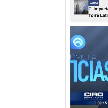
CDMX
El impact
Torre Lat