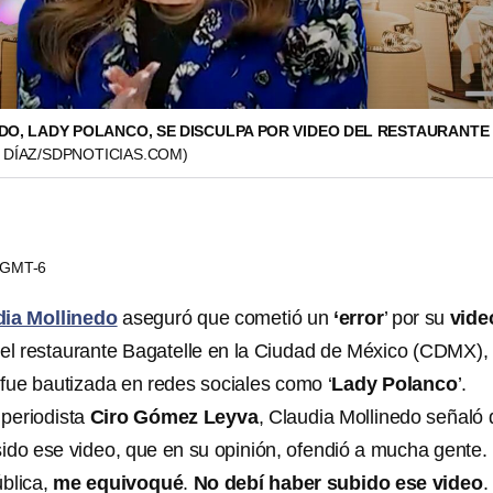
DO, LADY POLANCO, SE DISCULPA POR VIDEO DEL RESTAURANTE
 DÍAZ/SDPNOTICIAS.COM)
7 GMT-6
dia Mollinedo
aseguró que cometió un
‘error
’ por su
vid
del restaurante Bagatelle en la Ciudad de México (CDMX),
 fue bautizada en redes sociales como ‘
Lady Polanco
’.
 periodista
Ciro Gómez Leyva
, Claudia Mollinedo señaló
ido ese video, que en su opinión, ofendió a mucha gente.
blica,
me equivoqué
.
No debí haber subido ese video
.