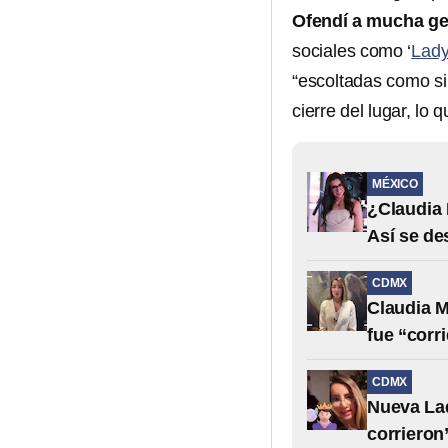
Ofendí a mucha ge
sociales como ‘
Lady
“escoltadas como si
cierre del lugar, lo
MÉXICO
¿Claudia 
Así se de
CDMX
Claudia M
fue “corr
CDMX
Nueva Lad
corrieron”