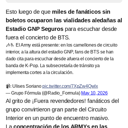
Esto luego de que
miles de fanáticos sin
boletos ocuparon las vialidades aledañas al
Estadio GNP Seguros
para escuchar desde
fuera el concierto de BTS.
🎶🫰 El Army está presente: en los camellones de circuito
interior, a la altura del estadio GNP, fans de BTS se han
dado cita para escuchar desde afuera el concierto de la
banda de K-Pop. La subsecretaría de tránsito ya
implementa cortes a la circulación.
📹: Ulises Soriano
pic.twitter.com/7XpZw4Qwlx
— Grupo Fórmula (@Radio_Formula)
May 10, 2026
Al grito de ¡Fuera revendedores! fanáticos del
grupo convirtieron gran parte del Circuito
Interior en un punto de encuentro masivo.
La
concentración de los ARMYs en las