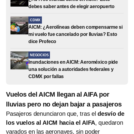
debes saber antes de elegir aeropuerto
CDMX
AICM: ¿Aerolíneas deben compensarme si
mi vuelo fue cancelado por lluvias? Esto
dice Profeco
NEGOCIOS
Inundaciones en AICM: Aeroméxico pide
una solución a autoridades federales y
CDMX por fallas
Vuelos del AICM llegan al AIFA por
lluvias pero no dejan bajar a pasajeros
Pasajeros denunciaron que, tras el
desvío de
los vuelos al AICM hacia el AIFA
, quedaron
varados en las aeronaves, sin poder