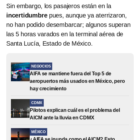
Sin embargo, los pasajeros están en la
incertidumbre
pues, aunque ya aterrizaron,
no han podido desembarcar; algunos superan
las 5 horas varados en la terminal aérea de
Santa Lucía, Estado de México.
NEGOCIOS
AIFA se mantiene fuera del Top 5 de
aeropuertos más usados en México, pero
hay crecimiento
CDMX
Pilotos explican cuál es el problema del
AICM ante la lluvia en CDMX
MÉXICO
¿AIFA se inunda como el AICM? Esto