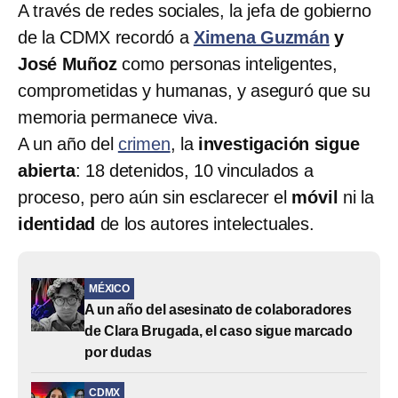
A través de redes sociales, la jefa de gobierno
de la CDMX recordó a
Ximena Guzmán
y
José Muñoz
como personas inteligentes,
comprometidas y humanas, y aseguró que su
memoria permanece viva.
A un año del
crimen
, la
investigación sigue
abierta
: 18 detenidos, 10 vinculados a
proceso, pero aún sin esclarecer el
móvil
ni la
identidad
de los autores intelectuales.
MÉXICO
A un año del asesinato de colaboradores
de Clara Brugada, el caso sigue marcado
por dudas
CDMX