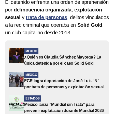
El detenido enfrenta una orden de aprehensión
por
delincuencia organizada
,
explotación
sexual
y
trata de personas
, delitos vinculados
a la red criminal que operaba en
Solid Gold
,
un club capitalino desde 2013.
MÉXICO
¿Quién es Claudia Sánchez Mayorga? La
única detenida por el caso Solid Gold
MÉXICO
FGR logra deportación de José Luis “N”
por trata de personas y explotación sexual
ESTADOS
México lanza “Mundial sin Trata” para
prevenir explotación durante Mundial 2026