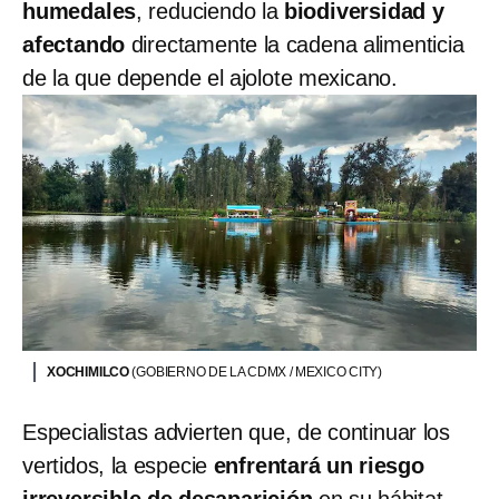
humedales
, reduciendo la
biodiversidad y
afectando
directamente la cadena alimenticia
de la que depende el ajolote mexicano.
XOCHIMILCO
(GOBIERNO DE LA CDMX / MEXICO CITY)
Especialistas advierten que, de continuar los
vertidos, la especie
enfrentará un riesgo
irreversible de desaparición
en su hábitat