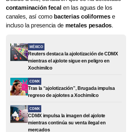
contaminación fecal
en las aguas de los
canales, así como
bacterias coliformes
e
incluso la presencia de
metales pesados
.
MÉXICO
Reuters destaca la ajolotización de CDMX
mientras el ajolote sigue en peligro en
Xochimilco
CDMX
Tras la “ajolotización”, Brugada impulsa
regreso de ajolotes a Xochimilco
CDMX
CDMX impulsa la imagen del ajolote
mientras continúa su venta ilegal en
mercados